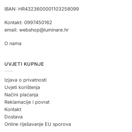
stranici
IBAN: HR4323600001103258099
proizvoda
Kontakt: 0997450162
email: webshop@luminare.hr
O nama
UVJETI KUPNJE
Izjava o privatnosti
Uvjeti korištenja
Načini plaćanja
Reklamacije i povrat
Kontakt
Dostava
Online riješavanje EU sporova