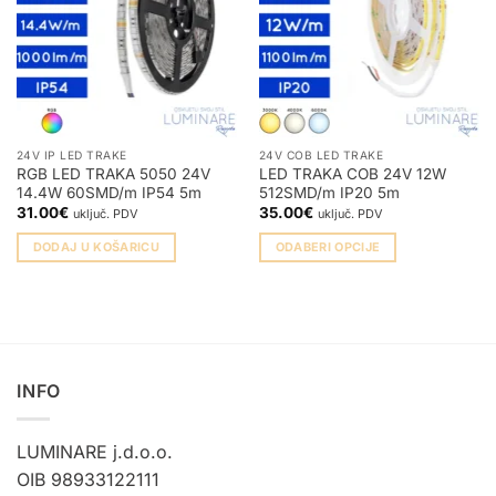
24V IP LED TRAKE
24V COB LED TRAKE
RGB LED TRAKA 5050 24V
LED TRAKA COB 24V 12W
14.4W 60SMD/m IP54 5m
512SMD/m IP20 5m
31.00
€
35.00
€
uključ. PDV
uključ. PDV
DODAJ U KOŠARICU
ODABERI OPCIJE
Ovaj
proizvod
ima
više
varijanti.
INFO
Opcije
se
mogu
LUMINARE j.d.o.o.
odabrati
OIB 98933122111
na