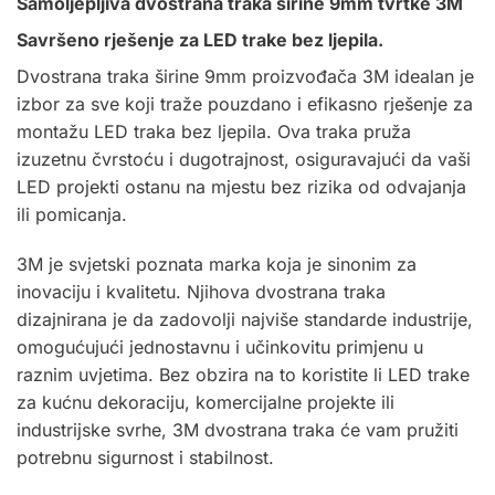
Samoljepljiva dvostrana traka širine 9mm tvrtke 3M
Savršeno rješenje za LED trake bez ljepila.
Dvostrana traka širine 9mm proizvođača 3M idealan je
izbor za sve koji traže pouzdano i efikasno rješenje za
montažu LED traka bez ljepila. Ova traka pruža
izuzetnu čvrstoću i dugotrajnost, osiguravajući da vaši
LED projekti ostanu na mjestu bez rizika od odvajanja
ili pomicanja.
3M je svjetski poznata marka koja je sinonim za
inovaciju i kvalitetu. Njihova dvostrana traka
dizajnirana je da zadovolji najviše standarde industrije,
omogućujući jednostavnu i učinkovitu primjenu u
raznim uvjetima. Bez obzira na to koristite li LED trake
za kućnu dekoraciju, komercijalne projekte ili
industrijske svrhe, 3M dvostrana traka će vam pružiti
potrebnu sigurnost i stabilnost.