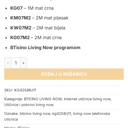
KG07
– 1M mat crna
KM07M2
– 2M mat pijesak
KW07M2
– 2M mat bijela
KG07M2
– 2M mat crna
BTicino Living Now programom
TELEFONSKA UTIČNICA RJ11 1M CRNA BTICINO LIVING NOW k
DODAJ U KOŠARICU
SKU:
KG4258RJ11
Kategorije:
BTICINO LIVING NOW
,
Internet utičnice living now
,
Utičnice i pokrovi living now
Oznake:
bticino living now
,
kg4258rj11
,
living now telefonska
uticnica