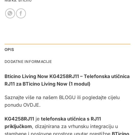
Marka:
BTicino
OPIS
DODATNE INFORMACIJE
Bticino Living Now KG4258RJ11 – Telefonska utičnica
RJ11 za BTicino Living Now (1 modul)
Saznajte više na našem
BLOGU
ili pogledajte cijelu
ponudu
OVDJE.
KG4258RJ11
je
telefonska utičnica s RJ11
priključkom
, dizajnirana za vrhunsku integraciju u
stambene i poslovne prostore unutar prestižne
BTicino