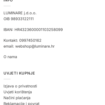
INFO
LUMINARE j.d.o.o.
OIB 98933122111
IBAN: HR4323600001103258099
Kontakt: 0997450162
email: webshop@luminare.hr
O nama
UVJETI KUPNJE
Izjava o privatnosti
Uvjeti korištenja
Načini plaćanja
Reklamacije i povrat