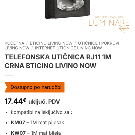
POČETNA
/
BTICINO LIVING NOW
/
UTIČNICE I POKROVI
LIVING NOW
/
INTERNET UTIČNICE LIVING NOW
TELEFONSKA UTIČNICA RJ11 1M
CRNA BTICINO LIVING NOW
Dostupno po narudžbi
17.44
€
uključ. PDV
kompatibilna isključivo sa :
KM07
– 1M mat pijesak
KW07
– 1M mat bijela