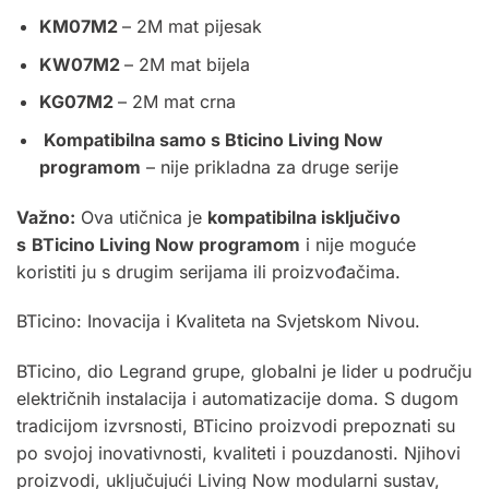
KM07M2
– 2M mat pijesak
KW07M2
– 2M mat bijela
KG07M2
– 2M mat crna
Kompatibilna samo s Bticino Living Now
programom
– nije prikladna za druge serije
Važno:
Ova utičnica je
kompatibilna isključivo
s
BTicino Living Now programom
i nije moguće
koristiti ju s drugim serijama ili proizvođačima.
BTicino: Inovacija i Kvaliteta na Svjetskom Nivou.
BTicino, dio Legrand grupe, globalni je lider u području
električnih instalacija i automatizacije doma. S dugom
tradicijom izvrsnosti, BTicino proizvodi prepoznati su
po svojoj inovativnosti, kvaliteti i pouzdanosti. Njihovi
proizvodi, uključujući Living Now modularni sustav,