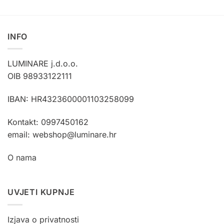
INFO
LUMINARE j.d.o.o.
OIB 98933122111
IBAN: HR4323600001103258099
Kontakt: 0997450162
email: webshop@luminare.hr
O nama
UVJETI KUPNJE
Izjava o privatnosti