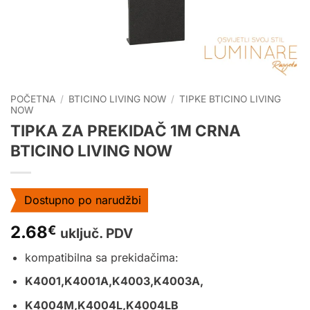
POČETNA
/
BTICINO LIVING NOW
/
TIPKE BTICINO LIVING
NOW
TIPKA ZA PREKIDAČ 1M CRNA
BTICINO LIVING NOW
Dostupno po narudžbi
2.68
€
uključ. PDV
kompatibilna sa prekidačima:
K4001,K4001A,K4003,K4003A,
K4004M,K4004L,K4004LB