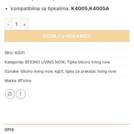
kompatibilna sa tipkalima:
K4005,K4005A
TIPKA ZA PREKIDAČ 1M CRNA BTICINO LIVING NOW količina
DODAJ U KOŠARICU
SKU:
KG01
Kategorije:
BTICINO LIVING NOW
,
Tipke bticino living now
Oznake:
bticino living now
,
kg01
,
tipka za prekidac living now
Marka:
BTicino
OPIS