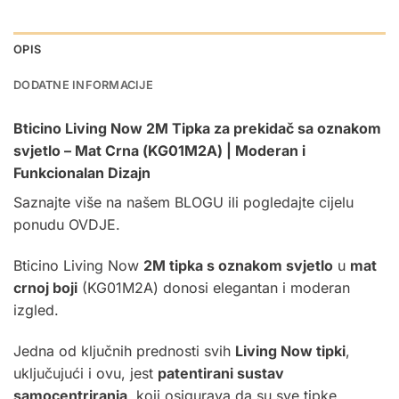
OPIS
DODATNE INFORMACIJE
Bticino Living Now 2M Tipka za prekidač sa oznakom
svjetlo – Mat Crna (KG01M2A) | Moderan i
Funkcionalan Dizajn
Saznajte više na našem
BLOGU
ili pogledajte cijelu
ponudu
OVDJE.
Bticino Living Now
2M tipka s oznakom svjetlo
u
mat
crnoj boji
(KG01M2A) donosi elegantan i moderan
izgled.
Jedna od ključnih prednosti svih
Living Now tipki
,
uključujući i ovu, jest
patentirani sustav
samocentriranja
, koji osigurava da su sve tipke