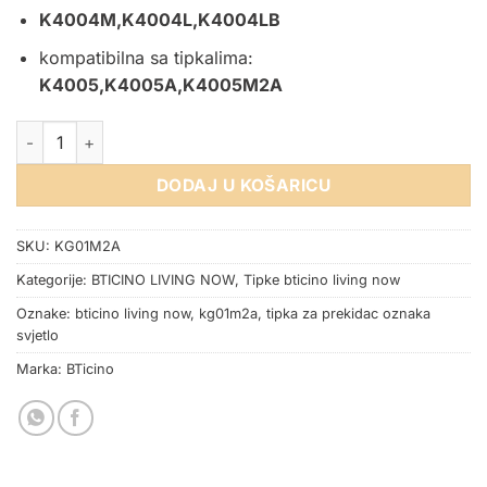
K4004M,K4004L,K4004LB
kompatibilna sa tipkalima:
K4005,K4005A,K4005M2A
TIPKA ZA PREKIDAČ 2M OZNAKA SVJETLO CRNA BTICINO LIV
DODAJ U KOŠARICU
SKU:
KG01M2A
Kategorije:
BTICINO LIVING NOW
,
Tipke bticino living now
Oznake:
bticino living now
,
kg01m2a
,
tipka za prekidac oznaka
svjetlo
Marka:
BTicino