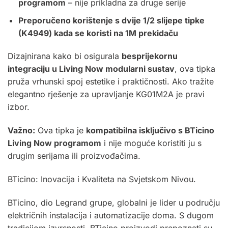
programom
– nije prikladna za druge serije
Preporučeno korištenje s dvije 1/2 slijepe tipke
(K4949) kada se koristi na 1M prekidaču
Dizajnirana kako bi osigurala
besprijekornu
integraciju u Living Now modularni sustav
, ova tipka
pruža vrhunski spoj estetike i praktičnosti. Ako tražite
elegantno rješenje za upravljanje KG01M2A je pravi
izbor.
Važno:
Ova tipka je
kompatibilna isključivo s
BTicino
Living Now programom
i nije moguće koristiti ju s
drugim serijama ili proizvođačima.
BTicino: Inovacija i Kvaliteta na Svjetskom Nivou.
BTicino, dio Legrand grupe, globalni je lider u području
električnih instalacija i automatizacije doma. S dugom
tradicijom izvrsnosti, BTicino proizvodi prepoznati su