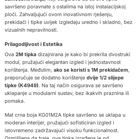
savršeno poravnate s ostalima na istoj instalacijskoj
ploči. Zahvaljujući ovom inovativnom rješenju,
prekidači i tipke uvijek izgledaju uredno i skladno, bez
vizualnih nepravilnosti.
Prilagodljivost i Estetika
Ova
2M tipka
dizajnirana je kako bi prekrila dvostruki
modul, pružajući elegantan izgled i jednostavnost
korištenja. Međutim,
ako se koristi s 1M prekidačem
,
preporučuje se dodatno korištenje
dvije 1/2 slijepe
tipke (K4949)
. Na taj način osigurava se savršeno
uklapanje u modularni sustav, bez ikakvih praznina ili
pomaka.
Mat crna boja KG01M2A tipke savršeno se uklapa u
moderan interijer, pružajući sofisticiran izgled i
istovremeno zadržavajući visoku funkcionalnost.
Osmišljena da traje, ova tipka izrađena je od