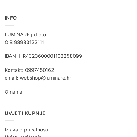
INFO
LUMINARE j.d.o.o.
OIB 98933122111
IBAN: HR4323600001103258099
Kontakt: 0997450162
email: webshop@luminare.hr
O nama
UVJETI KUPNJE
Izjava o privatnosti