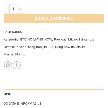
TIPKALO 10A 1M BTICINO LIVING NOW količina
DODAJ U KOŠARICU
SKU:
K4005
Kategorije:
BTICINO LIVING NOW
,
Prekidači bticino living now
Oznake:
bticino living now
,
k4005
,
living now tipkalo 1m
Marka:
BTicino
OPIS
DODATNE INFORMACIJE