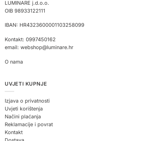
LUMINARE j.d.o.o.
OIB 98933122111
IBAN: HR4323600001103258099
Kontakt: 0997450162
email: webshop@luminare.hr
O nama
UVJETI KUPNJE
Izjava o privatnosti
Uvjeti korištenja
Načini plaćanja
Reklamacije i povrat
Kontakt
Dostava