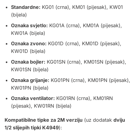
Standardne:
KG01 (crna), KM01 (pijesak), KW01
(bijela)
Oznaka svjetlo:
KG01A (crna), KM01A (pijesak),
KW01A (bijela)
Oznaka zvono:
KG01D (crna), KM01D (pijesak),
KW01D (bijela)
Oznaka bojler:
KG01SN (crna), KM01SN (pijesak),
KW01SN (bijela)
Oznaka grijanje:
KG01PN (crna), KM01PN (pijesak),
KW01PN (bijela)
Oznaka ventilator:
KG01RN (crna), KM01RN
(pijesak), KW01RN (bijela)
Kompatibilne tipke za 2M verziju
(uz dodatak
dviju
1/2 slijepih tipki K4949
):