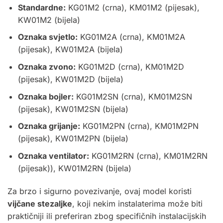
Standardne:
KG01M2 (crna), KM01M2 (pijesak),
KW01M2 (bijela)
Oznaka svjetlo:
KG01M2A (crna), KM01M2A
(pijesak), KW01M2A (bijela)
Oznaka zvono:
KG01M2D (crna), KM01M2D
(pijesak), KW01M2D (bijela)
Oznaka bojler:
KG01M2SN (crna), KM01M2SN
(pijesak), KW01M2SN (bijela)
Oznaka grijanje:
KG01M2PN (crna), KM01M2PN
(pijesak), KW01M2PN (bijela)
Oznaka ventilator:
KG01M2RN (crna), KM01M2RN
(pijesak)), KW01M2RN (bijela)
Za brzo i sigurno povezivanje, ovaj model koristi
vijčane stezaljke
, koji nekim instalaterima može biti
praktičniji ili preferiran zbog specifičnih instalacijskih