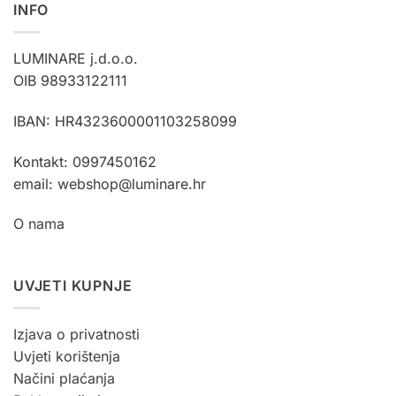
INFO
LUMINARE j.d.o.o.
OIB 98933122111
IBAN: HR4323600001103258099
Kontakt: 0997450162
email: webshop@luminare.hr
O nama
UVJETI KUPNJE
Izjava o privatnosti
Uvjeti korištenja
Načini plaćanja