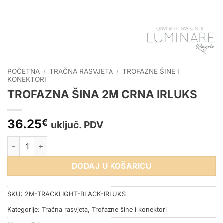
POČETNA
/
TRAČNA RASVJETA
/
TROFAZNE ŠINE I
KONEKTORI
TROFAZNA ŠINA 2M CRNA IRLUKS
36.25
€
uključ. PDV
TROFAZNA ŠINA 2M CRNA IRLUKS količina
DODAJ U KOŠARICU
SKU:
2M-TRACKLIGHT-BLACK-IRLUKS
Kategorije:
Tračna rasvjeta
,
Trofazne šine i konektori