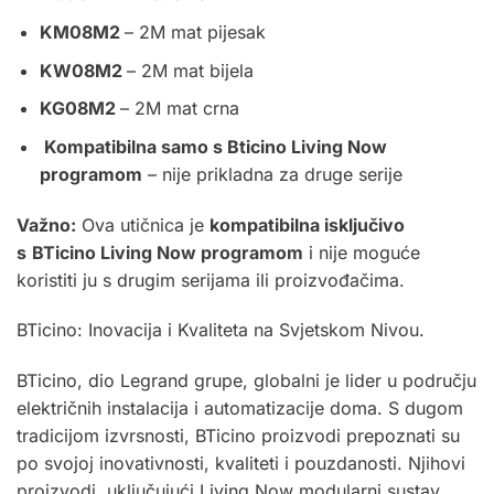
KM08M2
– 2M mat pijesak
KW08M2
– 2M mat bijela
KG08M2
– 2M mat crna
Kompatibilna samo s Bticino Living Now
programom
– nije prikladna za druge serije
Važno:
Ova utičnica je
kompatibilna isključivo
s
BTicino Living Now programom
i nije moguće
koristiti ju s drugim serijama ili proizvođačima.
BTicino: Inovacija i Kvaliteta na Svjetskom Nivou.
BTicino, dio Legrand grupe, globalni je lider u području
električnih instalacija i automatizacije doma. S dugom
tradicijom izvrsnosti, BTicino proizvodi prepoznati su
po svojoj inovativnosti, kvaliteti i pouzdanosti. Njihovi
proizvodi, uključujući Living Now modularni sustav,