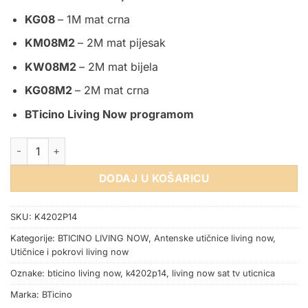
KG08
– 1M mat crna
KM08M2
– 2M mat pijesak
KW08M2
– 2M mat bijela
KG08M2
– 2M mat crna
BTicino Living Now programom
TV PROLAZNA UTIČNICA 1M BTICINO LIVING NOW količina
DODAJ U KOŠARICU
SKU:
K4202P14
Kategorije:
BTICINO LIVING NOW
,
Antenske utičnice living now
,
Utičnice i pokrovi living now
Oznake:
bticino living now
,
k4202p14
,
living now sat tv uticnica
Marka:
BTicino