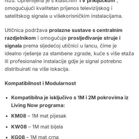
nizu. Opremljena je s klasičnim
TV priključkom
,
omogućujući kvalitetan prijenos televizijskog i
satelitskog signala u višekorisničkim instalacijama.
Utičnica podržava
prolazne sustave s centralnim
razdjelnikom
i omogućuje
prosljeđivanje struje i
signala
prema sljedećoj utičnici u lancu, čime je
idealno rješenje za stambene zgrade, kuće s više etaža
ili profesionalne instalacije gdje je signal potrebno
distribuirati na više lokacija.
Kompatibilnost i Modularnost
Kompatibilna je isključivo s 1M i 2M pokrovima iz
Living Now programa:
KM08
– 1M mat pijesak
KW08
– 1M mat bijela
KG08
– 1M mat crna