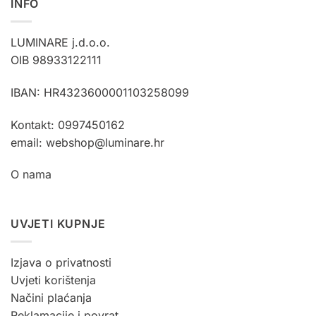
INFO
LUMINARE j.d.o.o.
OIB 98933122111
IBAN: HR4323600001103258099
Kontakt: 0997450162
email: webshop@luminare.hr
O nama
UVJETI KUPNJE
Izjava o privatnosti
Uvjeti korištenja
Načini plaćanja
Reklamacije i povrat