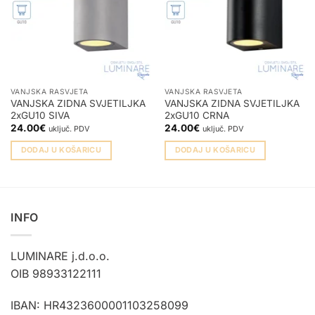
VANJSKA RASVJETA
VANJSKA RASVJETA
VANJSKA ZIDNA SVJETILJKA
VANJSKA ZIDNA SVJETILJKA
2xGU10 SIVA
2xGU10 CRNA
24.00
€
24.00
€
uključ. PDV
uključ. PDV
DODAJ U KOŠARICU
DODAJ U KOŠARICU
INFO
LUMINARE j.d.o.o.
OIB 98933122111
IBAN: HR4323600001103258099