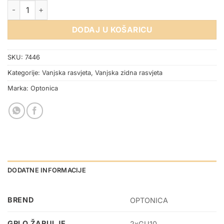
VANJSKA ZIDNA SVJETILJKA 2xGU10 CRNA količina
DODAJ U KOŠARICU
SKU:
7446
Kategorije:
Vanjska rasvjeta
,
Vanjska zidna rasvjeta
Marka:
Optonica
DODATNE INFORMACIJE
BREND
OPTONICA
GRLO ŽARULJE
2xGU10