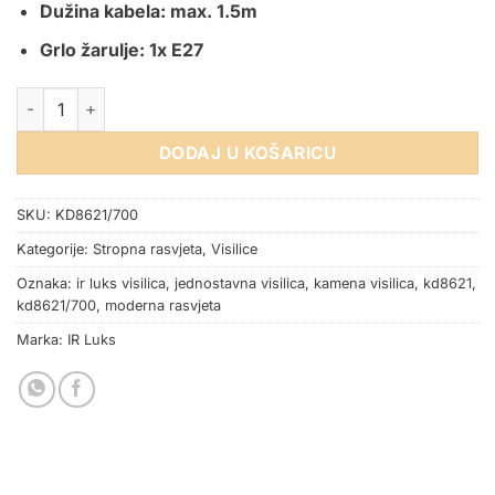
Dužina kabela: max. 1.5m
Grlo žarulje: 1x E27
VISILICA KD8621/700 količina
DODAJ U KOŠARICU
SKU:
KD8621/700
Kategorije:
Stropna rasvjeta
,
Visilice
Oznaka:
ir luks visilica
,
jednostavna visilica
,
kamena visilica
,
kd8621
,
kd8621/700
,
moderna rasvjeta
Marka:
IR Luks