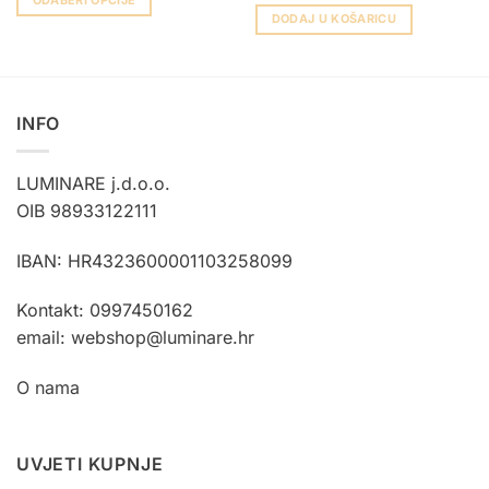
ODABERI OPCIJE
DODAJ U KOŠARICU
Ovaj
proizvod
ima
više
varijanti.
INFO
Opcije
se
LUMINARE j.d.o.o.
mogu
OIB 98933122111
odabrati
na
stranici
IBAN: HR4323600001103258099
proizvoda
Kontakt: 0997450162
email: webshop@luminare.hr
O nama
UVJETI KUPNJE