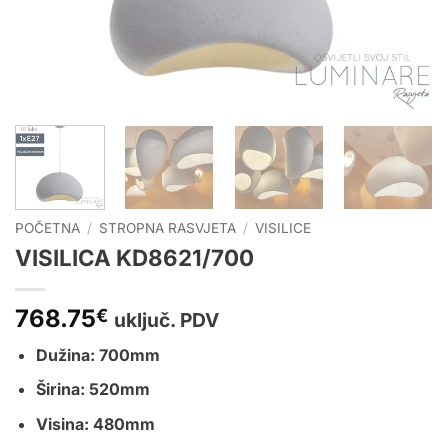
POČETNA
/
STROPNA RASVJETA
/
VISILICE
VISILICA KD8621/700
768.75
€
uključ. PDV
Dužina: 700mm
Širina: 520mm
Visina: 480mm