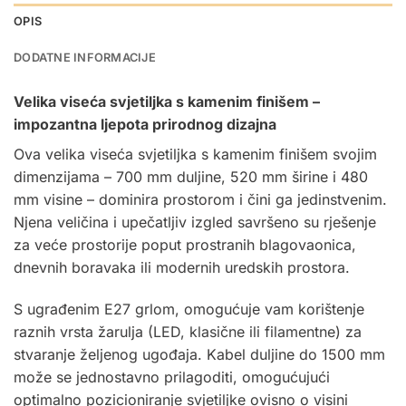
OPIS
DODATNE INFORMACIJE
Velika viseća svjetiljka s kamenim finišem –
impozantna ljepota prirodnog dizajna
Ova velika viseća svjetiljka s kamenim finišem svojim
dimenzijama – 700 mm duljine, 520 mm širine i 480
mm visine – dominira prostorom i čini ga jedinstvenim.
Njena veličina i upečatljiv izgled savršeno su rješenje
za veće prostorije poput prostranih blagovaonica,
dnevnih boravaka ili modernih uredskih prostora.
S ugrađenim
E27
grlom, omogućuje vam korištenje
raznih vrsta žarulja (
LED, klasične ili filamentne
) za
stvaranje željenog ugođaja. Kabel duljine do 1500 mm
može se jednostavno prilagoditi, omogućujući
optimalno pozicioniranje svjetiljke ovisno o visini