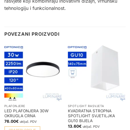
rasvjete koji kombiniraju inovativni dizajn, vrhunsku
tehnologiju i funkcionalnost.
POVEZANI PROIZVODI
PLAFONJERE
SPOTLIGHT RASVJETA
LED PLAFONJERA 30W
KVADRATNA STROPNA
OKRUGLA CRNA
SPOTLIGHT SVJETILJKA
GU10 BIJELA
76.00
€
uključ. PDV
13.60
€
uključ. PDV