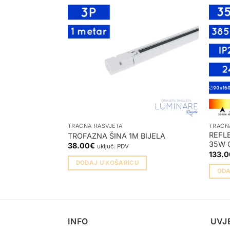
TRAČNA RASVJETA
TRAČN
REFL
TROFAZNA ŠINA 1M BIJELA
35W C
38.00
€
uključ. PDV
133.0
DODAJ U KOŠARICU
ODA
Ovaj
proiz
ima
više
INFO
UVJ