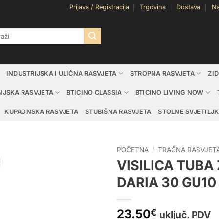
Prijava / Registracija
Trgovina
Dostava
Na
i:
INDUSTRIJSKA I ULIČNA RASVJETA
STROPNA RASVJETA
ZI
NJSKA RASVJETA
BTICINO CLASSIA
BTICINO LIVING NOW
KUPAONSKA RASVJETA
STUBIŠNA RASVJETA
STOLNE SVJETILJK
POČETNA
/
TRAČNA RASVJET
VISILICA TUB
DARIA 30 GU10
23.50
€
uključ. PDV