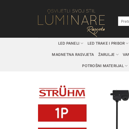
Skip
to
content
Pretraž
LED PANELI
LED TRAKE I PRIBOR
MAGNETNA RASVJETA
ŽARULJE
VA
POTROŠNI MATERIJAL