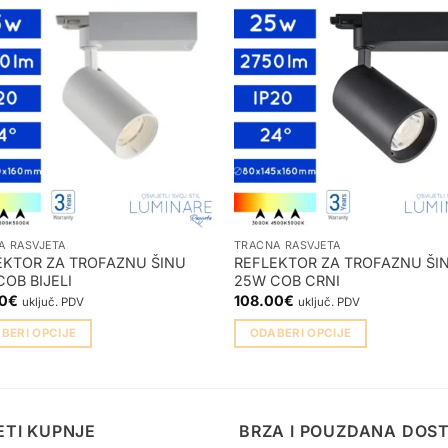
A RASVJETA
TRAČNA RASVJETA
EKTOR ZA TROFAZNU ŠINU
REFLEKTOR ZA TROFAZNU ŠI
OB BIJELI
25W COB CRNI
0
€
108.00
€
uključ. PDV
uključ. PDV
BERI OPCIJE
ODABERI OPCIJE
Ovaj
vod
proizvod
ima
više
ETI KUPNJE
BRZA I POUZDANA DOS