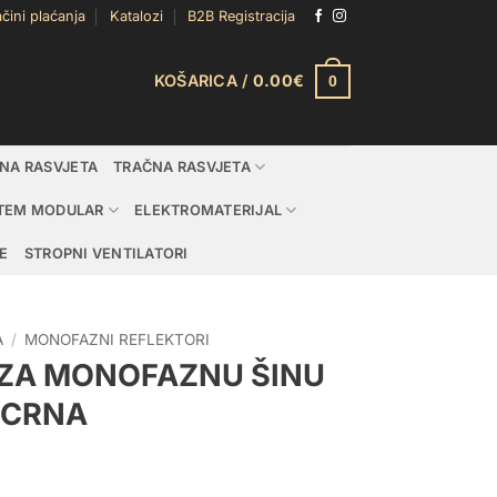
čini plaćanja
Katalozi
B2B Registracija
KOŠARICA /
0.00
€
0
DNA RASVJETA
TRAČNA RASVJETA
TEM MODULAR
ELEKTROMATERIJAL
E
STROPNI VENTILATORI
A
/
MONOFAZNI REFLEKTORI
A ZA MONOFAZNU ŠINU
 CRNA