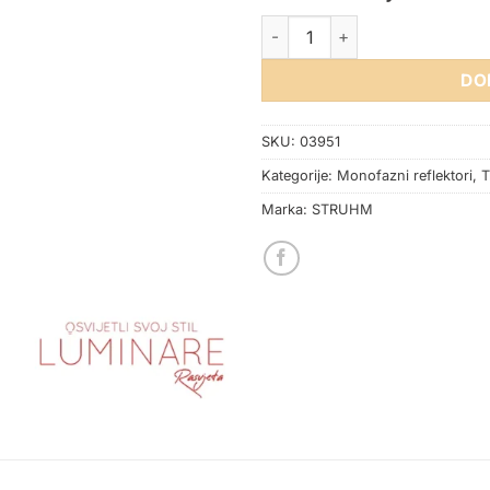
VISILICA TUBA ZA MONOFAZN
DO
SKU:
03951
Kategorije:
Monofazni reflektori
,
T
Marka:
STRUHM