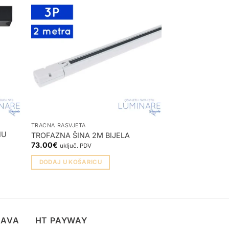
TRAČNA RASVJETA
TRAČNA RASVJETA
NU
RAVNI MINI KO
TROFAZNA ŠINA 2M BIJELA
TROFAZNU ŠIN
73.00
€
uključ. PDV
8.00
€
uključ. PDV
DODAJ U KOŠARICU
DODAJ U KOŠA
TAVA
HT PAYWAY