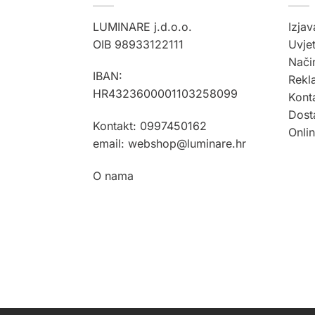
varijan
Opcije
LUMINARE j.d.o.o.
Izjav
se
OIB 98933122111
Uvjet
mogu
Način
odabra
IBAN:
Rekla
na
HR4323600001103258099
Kont
strani
Dost
proiz
Kontakt: 0997450162
Onli
email: webshop@luminare.hr
O nama