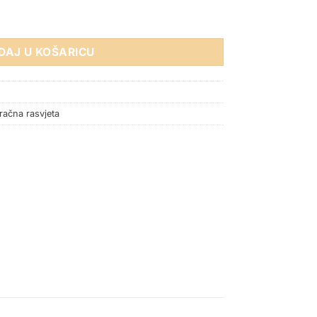
U ŠINU DARIA 30 GU10 CRNA količina
DAJ U KOŠARICU
račna rasvjeta