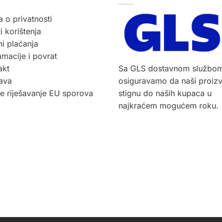
ti.
varijanti.
Opcije
a o privatnosti
se
i korištenja
mogu
i plaćanja
ti
odabrati
macije i povrat
na
akt
Sa GLS dostavnom službo
ci
stranici
ava
osiguravamo da naši proiz
voda
proizvoda
ne riješavanje EU sporova
stignu do naših kupaca u
najkraćem mogućem roku.