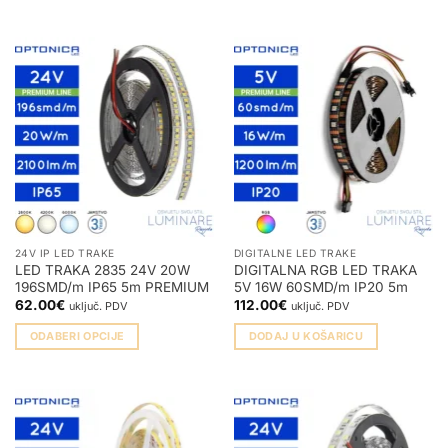
Ovaj
proizvod
ima
više
varijanti.
Opcije
se
mogu
odabrati
na
stranici
proizvoda
24V IP LED TRAKE
DIGITALNE LED TRAKE
LED TRAKA 2835 24V 20W
DIGITALNA RGB LED TRAKA
196SMD/m IP65 5m PREMIUM
5V 16W 60SMD/m IP20 5m
62.00
€
112.00
€
uključ. PDV
uključ. PDV
ODABERI OPCIJE
DODAJ U KOŠARICU
Ovaj
proizvod
ima
više
varijanti.