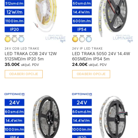
Opcije
se
mogu
odabrati
na
stranici
proizvoda
24V COB LED TRAKE
24V IP LED TRAKE
LED TRAKA COB 24V 12W
LED TRAKA 5050 24V 14.4W
512SMD/m IP20 5m
60SMD/m IP54 5m
35.00
€
24.00
€
uključ. PDV
uključ. PDV
ODABERI OPCIJE
ODABERI OPCIJE
Ovaj
Ovaj
proizvod
proizvod
ima
ima
više
više
varijanti.
varijanti.
Opcije
Opcije
se
se
mogu
mogu
odabrati
odabrati