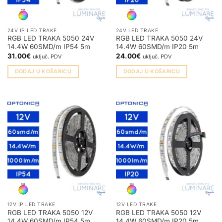
na
na
stranici
stranici
proizvoda
proizvoda
24V IP LED TRAKE
24V LED TRAKE
RGB LED TRAKA 5050 24V
RGB LED TRAKA 5050 24V
14.4W 60SMD/m IP54 5m
14.4W 60SMD/m IP20 5m
31.00
€
24.00
€
uključ. PDV
uključ. PDV
DODAJ U KOŠARICU
DODAJ U KOŠARICU
12V IP LED TRAKE
12V LED TRAKE
RGB LED TRAKA 5050 12V
RGB LED TRAKA 5050 12V
14.4W 60SMD/m IP54 5m
14.4W 60SMD/m IP20 5m