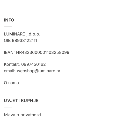
ima
ima
više
više
varijanti.
varijanti.
INFO
Opcije
Opcije
se
se
mogu
mogu
LUMINARE j.d.o.o.
odabrati
odabrati
OIB 98933122111
na
na
stranici
stranici
IBAN: HR4323600001103258099
proizvoda
proizvoda
Kontakt: 0997450162
email: webshop@luminare.hr
O nama
UVJETI KUPNJE
Izjava o privatnosti