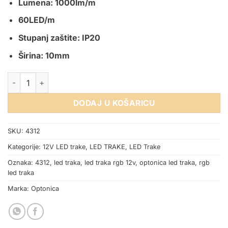
Lumena: 1000lm/m
60LED/m
Stupanj zaštite: IP20
Širina: 10mm
RGB LED TRAKA 5050 12V 14.4W 60SMD/m IP20 5m količina
DODAJ U KOŠARICU
SKU:
4312
Kategorije:
12V LED trake
,
LED TRAKE
,
LED Trake
Oznaka:
4312
,
led traka
,
led traka rgb 12v
,
optonica led traka
,
rgb
led traka
Marka:
Optonica