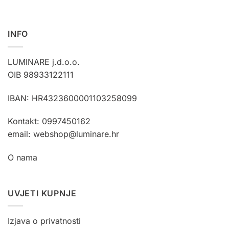
proizvod
ima
više
INFO
varijanti.
Opcije
LUMINARE j.d.o.o.
se
mogu
OIB 98933122111
odabrati
na
IBAN: HR4323600001103258099
stranici
proizvoda
Kontakt: 0997450162
email: webshop@luminare.hr
O nama
UVJETI KUPNJE
Izjava o privatnosti