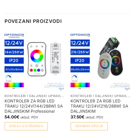
POVEZANI PROIZVODI
KONTROLERI I DALJINSKI UPRAVLJAČI ZA LED TRAKE
KONTROLERI I DALJINSKI UPRAVLJAČI ZA LED TRAKE
KONTROLER ZA RGB LED
KONTROLER ZA RGB LED
TRAKU 12/24V(144/288W) SA
TRAKU 12/24V(216/288W) SA
DALJINSKIM Professional
DALJINSKIM
54.00
€
37.50
€
uključ. PDV
uključ. PDV
DODAJ U KOŠARICU
ODABERI OPCIJE
Ovaj