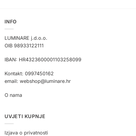
INFO
LUMINARE j.d.o.o.
OIB 98933122111
IBAN: HR4323600001103258099
Kontakt: 0997450162
email: webshop@luminare.hr
O nama
UVJETI KUPNJE
Izjava o privatnosti