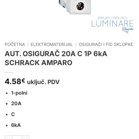
POČETNA
/
ELEKTROMATERIJAL
/
OSIGURAČI I FID SKLOPKE
AUT. OSIGURAČ 20A C 1P 6kA
SCHRACK AMPARO
4.58
€
uključ. PDV
1-polni
20A
C
6kA
AUT. OSIGURAČ 20A C 1P 6kA SCHRACK AMPARO količina