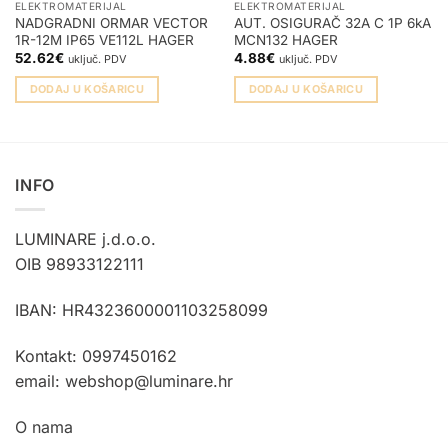
ELEKTROMATERIJAL
ELEKTROMATERIJAL
NADGRADNI ORMAR VECTOR
AUT. OSIGURAČ 32A C 1P 6kA
1R-12M IP65 VE112L HAGER
MCN132 HAGER
52.62
€
4.88
€
uključ. PDV
uključ. PDV
DODAJ U KOŠARICU
DODAJ U KOŠARICU
INFO
LUMINARE j.d.o.o.
OIB 98933122111
IBAN: HR4323600001103258099
Kontakt: 0997450162
email: webshop@luminare.hr
O nama