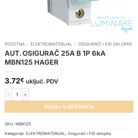
POČETNA
/
ELEKTROMATERIJAL
/
OSIGURAČI I FID SKLOPKE
AUT. OSIGURAČ 25A B 1P 6kA
MBN125 HAGER
3.72
€
uključ. PDV
AUT. OSIGURAČ 25A B 1P 6kA MBN125 HAGER količina
DODAJ U KOŠARICU
SKU:
MBN125
Kategorije:
ELEKTROMATERIJAL
,
Osigurači i FID sklopke