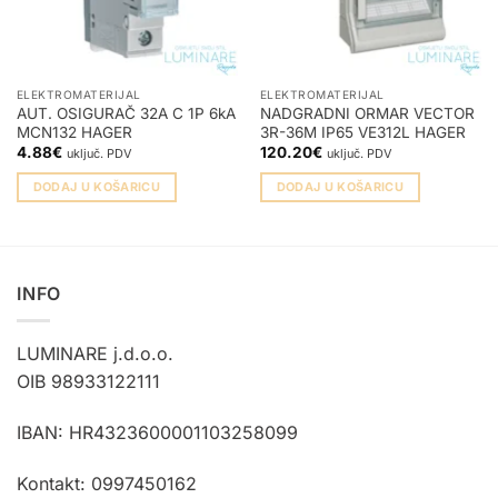
ELEKTROMATERIJAL
ELEKTROMATERIJAL
AUT. OSIGURAČ 32A C 1P 6kA
NADGRADNI ORMAR VECTOR
MCN132 HAGER
3R-36M IP65 VE312L HAGER
4.88
€
120.20
€
uključ. PDV
uključ. PDV
DODAJ U KOŠARICU
DODAJ U KOŠARICU
INFO
LUMINARE j.d.o.o.
OIB 98933122111
IBAN: HR4323600001103258099
Kontakt: 0997450162