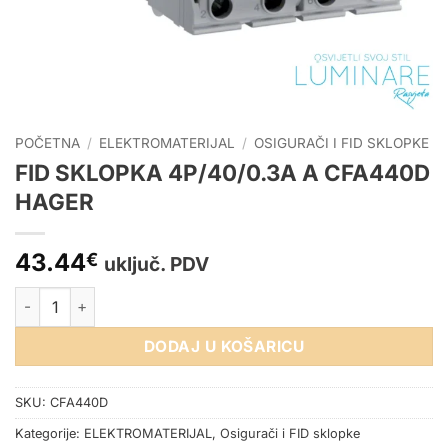
POČETNA
/
ELEKTROMATERIJAL
/
OSIGURAČI I FID SKLOPKE
FID SKLOPKA 4P/40/0.3A A CFA440D
HAGER
43.44
€
uključ. PDV
FID SKLOPKA 4P/40/0.3A A CFA440D HAGER količina
DODAJ U KOŠARICU
SKU:
CFA440D
Kategorije:
ELEKTROMATERIJAL
,
Osigurači i FID sklopke