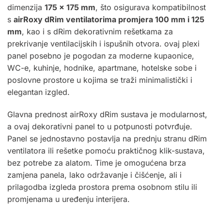
dimenzija
175 × 175 mm
, što osigurava kompatibilnost
s
airRoxy dRim ventilatorima promjera 100 mm i 125
mm
, kao i s dRim dekorativnim rešetkama za
prekrivanje ventilacijskih i ispušnih otvora. ovaj plexi
panel posebno je pogodan za moderne kupaonice,
WC-e, kuhinje, hodnike, apartmane, hotelske sobe i
poslovne prostore u kojima se traži minimalistički i
elegantan izgled.
Glavna prednost airRoxy dRim sustava je modularnost,
a ovaj dekorativni panel to u potpunosti potvrđuje.
Panel se jednostavno postavlja na prednju stranu dRim
ventilatora ili rešetke pomoću praktičnog klik-sustava,
bez potrebe za alatom. Time je omogućena brza
zamjena panela, lako održavanje i čišćenje, ali i
prilagodba izgleda prostora prema osobnom stilu ili
promjenama u uređenju interijera.