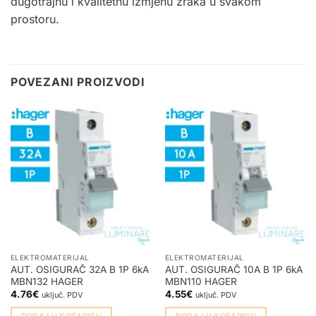
dugotrajnu i kvalitetnu izmjenu zraka u svakom
prostoru.
POVEZANI PROIZVODI
ELEKTROMATERIJAL
ELEKTROMATERIJAL
AUT. OSIGURAČ 32A B 1P 6kA
AUT. OSIGURAČ 10A B 1P 6kA
MBN132 HAGER
MBN110 HAGER
4.76
€
4.55
€
uključ. PDV
uključ. PDV
DODAJ U KOŠARICU
DODAJ U KOŠARICU