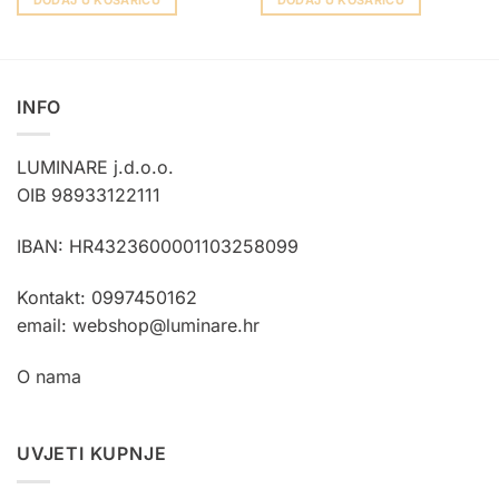
INFO
LUMINARE j.d.o.o.
OIB 98933122111
IBAN: HR4323600001103258099
Kontakt: 0997450162
email: webshop@luminare.hr
O nama
UVJETI KUPNJE