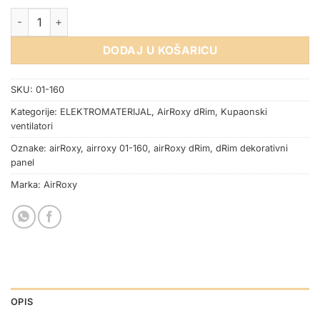
DEKORATIVNI PLEXI PANEL ZA dRim VENTILATOR BIJELI SJAJN
DODAJ U KOŠARICU
SKU:
01-160
Kategorije:
ELEKTROMATERIJAL
,
AirRoxy dRim
,
Kupaonski
ventilatori
Oznake:
airRoxy
,
airroxy 01-160
,
airRoxy dRim
,
dRim dekorativni
panel
Marka:
AirRoxy
OPIS