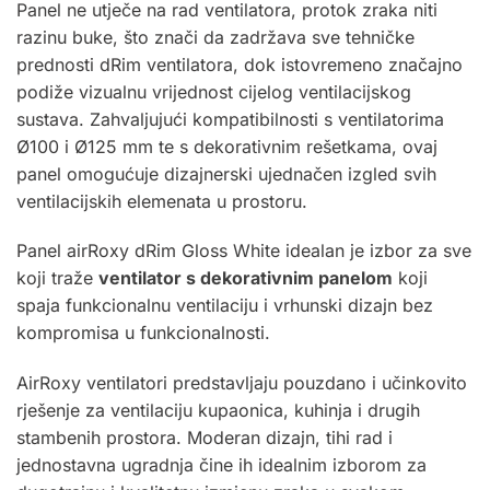
Panel ne utječe na rad ventilatora, protok zraka niti
razinu buke, što znači da zadržava sve tehničke
prednosti dRim ventilatora, dok istovremeno značajno
podiže vizualnu vrijednost cijelog ventilacijskog
sustava. Zahvaljujući kompatibilnosti s ventilatorima
Ø100 i Ø125 mm te s dekorativnim rešetkama, ovaj
panel omogućuje dizajnerski ujednačen izgled svih
ventilacijskih elemenata u prostoru.
Panel airRoxy dRim Gloss White idealan je izbor za sve
koji traže
ventilator s dekorativnim panelom
koji
spaja funkcionalnu ventilaciju i vrhunski dizajn bez
kompromisa u funkcionalnosti
.
AirRoxy
ventilatori predstavljaju pouzdano i učinkovito
rješenje za ventilaciju kupaonica, kuhinja i drugih
stambenih prostora. Moderan dizajn, tihi rad i
jednostavna ugradnja čine ih idealnim izborom za