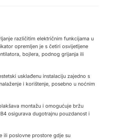
anje različitim električnim funkcijama u
ator opremljen je s četiri osvijetljene
tilatora, bojlera, podnog grijanja ili
stetski usklađenu instalaciju zajedno s
snalaženje i korištenje, posebno u noćnim
 olakšava montažu i omogućuje bržu
01B4 osigurava dugotrajnu pouzdanost i
 ili poslovne prostore gdje su