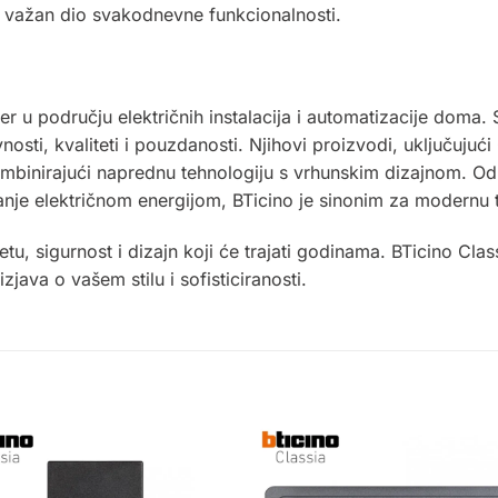
n važan dio svakodnevne funkcionalnosti.
der u području električnih instalacija i automatizacije doma.
osti, kvaliteti i pouzdanosti. Njihovi proizvodi, uključujući
mbinirajući naprednu tehnologiju s vrhunskim dizajnom. Od
nje električnom energijom, BTicino je sinonim za modernu te
tu, sigurnost i dizajn koji će trajati godinama.
BTicino
Class
ava o vašem stilu i sofisticiranosti.