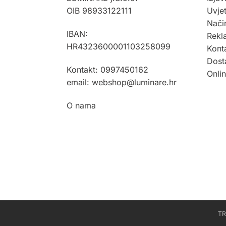
OIB 98933122111
Uvjet
Način
IBAN:
Rekla
HR4323600001103258099
Kont
Dost
Kontakt: 0997450162
Onli
email: webshop@luminare.hr
O nama
T