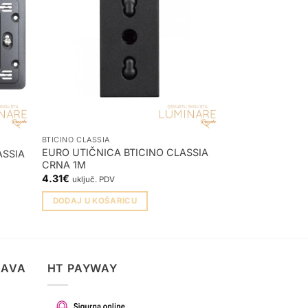
BTICINO CLASSIA
BTICINO CLASSIA
EURO UTIČNICA BTICINO CLASSIA
ASSIA
POKROV BTICIN
CRNA 1M
0.86
€
uključ. PDV
4.31
€
uključ. PDV
DODAJ U KOŠA
DODAJ U KOŠARICU
TAVA
HT PAYWAY