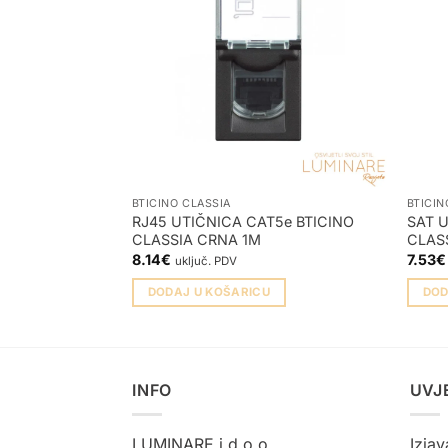
BTICINO CLASSIA
BTICIN
RJ45 UTIČNICA CAT5e BTICINO
SAT U
CLASSIA CRNA 1M
CLAS
8.14
€
7.53
€
uključ. PDV
DODAJ U KOŠARICU
DOD
INFO
UVJ
LUMINARE j.d.o.o.
Izjav