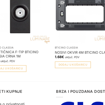
O CLASSIA
BTICINO CLASSIA
TIČNICA F-TIP BTICINO
NOSIVI OKVIR 4M BTICINO CL
SIA CRNA 1M
1.68
€
uključ. PDV
uključ. PDV
DODAJ U KOŠARICU
AJ U KOŠARICU
ETI KUPNJE
BRZA I POUZDANA DOS
a o privatnosti