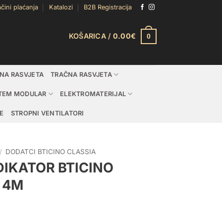
čini plaćanja
Katalozi
B2B Registracija
KOŠARICA /
0.00
€
0
DNA RASVJETA
TRAČNA RASVJETA
TEM MODULAR
ELEKTROMATERIJAL
E
STROPNI VENTILATORI
/
DODATCI BTICINO CLASSIA
DIKATOR BTICINO
I 4M