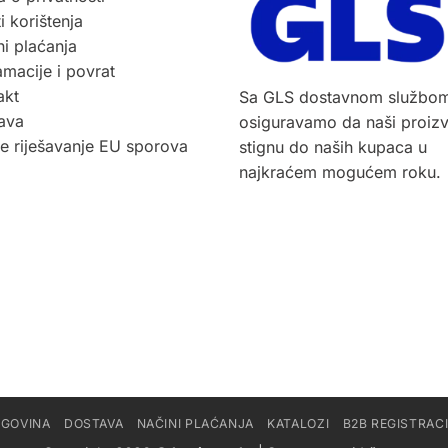
i korištenja
i plaćanja
macije i povrat
akt
Sa GLS dostavnom službo
ava
osiguravamo da naši proiz
ne riješavanje EU sporova
stignu do naših kupaca u
najkraćem mogućem roku.
RGOVINA
DOSTAVA
NAČINI PLAĆANJA
KATALOZI
B2B REGISTRAC