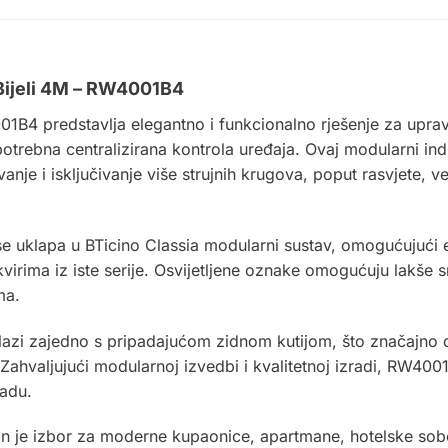
 Bijeli 4M – RW4001B4
1B4 predstavlja elegantno i funkcionalno rješenje za upravlj
otrebna centralizirana kontrola uređaja. Ovaj modularni indik
je i isključivanje više strujnih krugova, poput rasvjete, ven
se uklapa u BTicino Classia modularni sustav, omogućujući e
virima iz iste serije. Osvijetljene oznake omogućuju lakše 
ma.
olazi zajedno s pripadajućom zidnom kutijom, što značajno
 Zahvaljujući modularnoj izvedbi i kvalitetnoj izradi, RW40
adu.
an je izbor za moderne kupaonice, apartmane, hotelske sobe