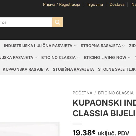
Prijava / Registracija
Trgovina
Dostava
Na
i:
INDUSTRIJSKA I ULIČNA RASVJETA
STROPNA RASVJETA
ZI
NJSKA RASVJETA
BTICINO CLASSIA
BTICINO LIVING NOW
KUPAONSKA RASVJETA
STUBIŠNA RASVJETA
STOLNE SVJETILJK
POČETNA
/
BTICINO CLASSIA
KUPAONSKI IN
CLASSIA BIJEL
19.38
€
uključ. PDV