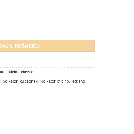
O CLASSIA BIJELI 4M količina
DAJ U KOŠARICU
tci bticino classia
 indikator
,
kupaonski indikator bticino
,
legrand