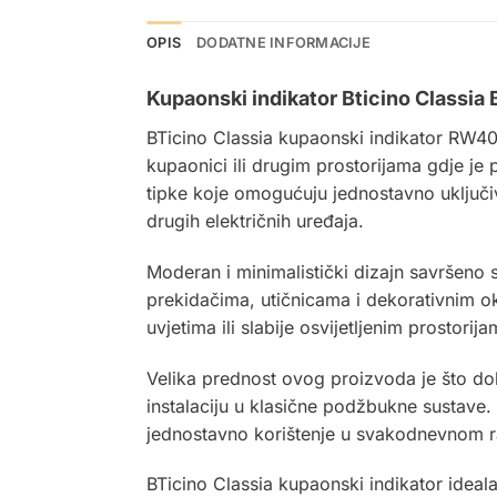
OPIS
DODATNE INFORMACIJE
Kupaonski indikator Bticino Classia
BTicino Classia kupaonski indikator RW400
kupaonici ili drugim prostorijama gdje je p
tipke koje omogućuju jednostavno uključivan
drugih električnih uređaja.
Moderan i minimalistički dizajn savršeno 
prekidačima, utičnicama i dekorativnim ok
uvjetima ili slabije osvijetljenim prostorija
Velika prednost ovog proizvoda je što d
instalaciju u klasične podžbukne sustave.
jednostavno korištenje u svakodnevnom r
BTicino Classia kupaonski indikator ideal