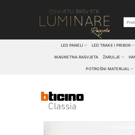
Skip
to
content
Pretraž
LED PANELI
LED TRAKE I PRIBOR
MAGNETNA RASVJETA
ŽARULJE
VA
POTROŠNI MATERIJAL