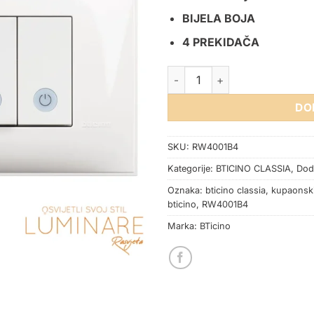
BIJELA BOJA
4 PREKIDAČA
KUPAONSKI INDIKATOR BTICIN
DO
SKU:
RW4001B4
Kategorije:
BTICINO CLASSIA
,
Doda
Oznaka:
bticino classia
,
kupaonski
bticino
,
RW4001B4
Marka:
BTicino