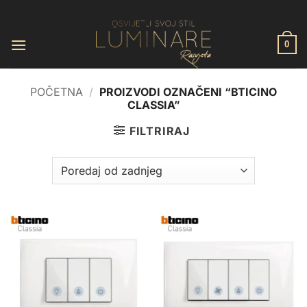
Skip
to
content
0
POČETNA
/
PROIZVODI OZNAČENI “BTICINO
CLASSIA”
FILTRIRAJ