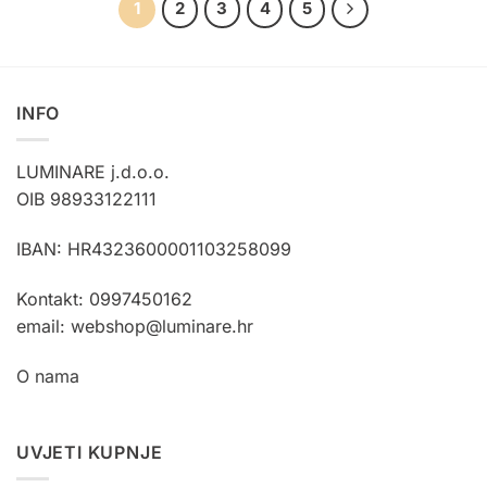
1
2
3
4
5
INFO
LUMINARE j.d.o.o.
OIB 98933122111
IBAN: HR4323600001103258099
Kontakt: 0997450162
email: webshop@luminare.hr
O nama
UVJETI KUPNJE