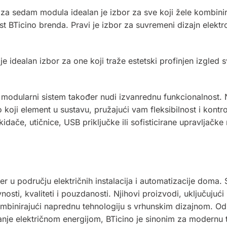
r za sedam modula idealan je izbor za sve koji žele kombini
t BTicino brenda. Pravi je izbor za suvremeni dizajn elektro
je idealan izbor za one koji traže estetski profinjen izgled s
ia modularni sistem također nudi izvanrednu funkcionalnos
o koji element u sustavu, pružajući vam fleksibilnost i kontr
kidače, utičnice, USB priključke ili sofisticirane upravljačk
der u području električnih instalacija i automatizacije doma.
osti, kvaliteti i pouzdanosti. Njihovi proizvodi, uključujući
mbinirajući naprednu tehnologiju s vrhunskim dizajnom. Od
nje električnom energijom, BTicino je sinonim za modernu teh