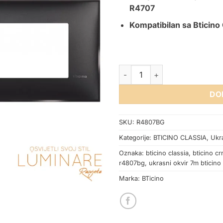
R4707
Kompatibilan sa Bticino
OKVIR BTICINO CLASSIA CRNI
DO
SKU:
R4807BG
Kategorije:
BTICINO CLASSIA
,
Ukra
Oznaka:
bticino classia
,
bticino cr
r4807bg
,
ukrasni okvir 7m bticino
Marka:
BTicino