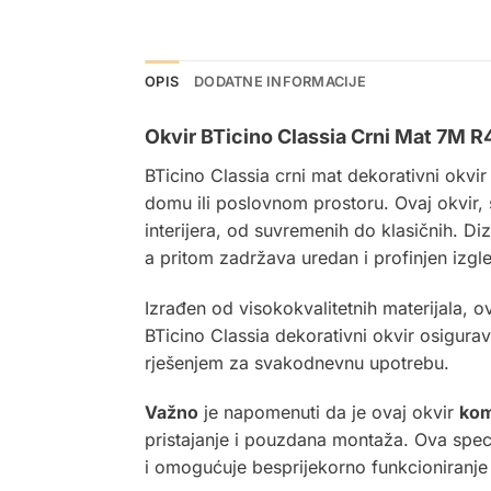
OPIS
DODATNE INFORMACIJE
Okvir BTicino Classia Crni Mat 7M R
BTicino Classia crni mat dekorativni okvir
domu ili poslovnom prostoru. Ovaj okvir,
interijera, od suvremenih do klasičnih. D
a pritom zadržava uredan i profinjen izgl
Izrađen od visokokvalitetnih materijala, o
BTicino Classia dekorativni okvir osigurav
rješenjem za svakodnevnu upotrebu.
Važno
je napomenuti da je ovaj okvir
kom
pristajanje i pouzdana montaža. Ova speci
i omogućuje besprijekorno funkcioniranje