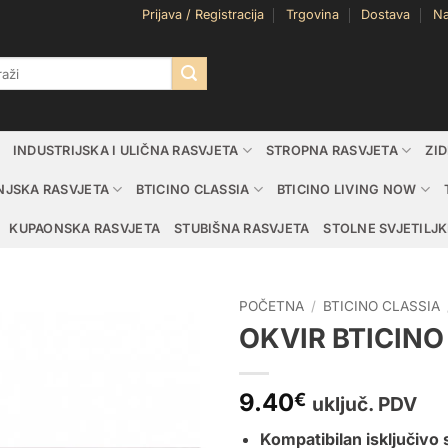
Prijava / Registracija
Trgovina
Dostava
Na
i:
INDUSTRIJSKA I ULIČNA RASVJETA
STROPNA RASVJETA
ZI
NJSKA RASVJETA
BTICINO CLASSIA
BTICINO LIVING NOW
KUPAONSKA RASVJETA
STUBIŠNA RASVJETA
STOLNE SVJETILJK
POČETNA
/
BTICINO CLASSIA
OKVIR BTICINO
9.40
€
uključ. PDV
Kompatibilan isključivo