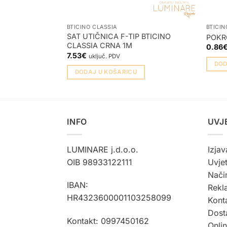
BTICINO CLASSIA
BTICIN
SAT UTIČNICA F-TIP BTICINO
POKR
CLASSIA CRNA 1M
0.86
7.53
€
uključ. PDV
DOD
DODAJ U KOŠARICU
INFO
UVJ
LUMINARE j.d.o.o.
Izjav
OIB 98933122111
Uvjet
Način
IBAN:
Rekla
HR4323600001103258099
Kont
Dost
Kontakt: 0997450162
Onli