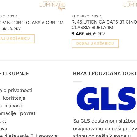
O CLASSIA
BTICINO CLASSIA
RJ45 UTIČNICA CAT6 BTICINO
OV BTICINO CLASSIA CRNI 1M
CLASSIA BIJELA 1M
€
uključ. PDV
8.46
€
uključ. PDV
AJ U KOŠARICU
DODAJ U KOŠARICU
ETI KUPNJE
BRZA I POUZDANA DOS
a o privatnosti
i korištenja
i plaćanja
macije i povrat
akt
Sa GLS dostavnom službo
ava
osiguravamo da naši proiz
ne riješavanje EU sporova
stignu do naših kupaca u