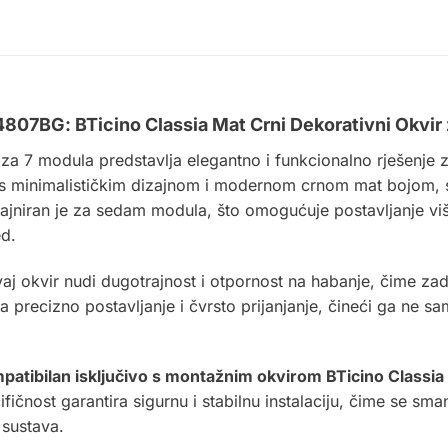
4807BG: BTicino Classia Mat Crni Dekorativni Okvir
 za 7 modula predstavlja elegantno i funkcionalno rješenje 
 s minimalističkim dizajnom i modernom crnom mat bojom, sa
izajniran je za sedam modula, što omogućuje postavljanje viš
ed.
vaj okvir nudi dugotrajnost i otpornost na habanje, čime za
a precizno postavljanje i čvrsto prijanjanje, čineći ga ne s
patibilan isključivo s montažnim okvirom BTicino Classia
fičnost garantira sigurnu i stabilnu instalaciju, čime se sm
 sustava.