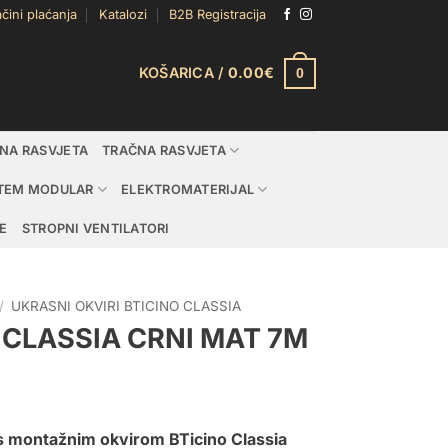
čini plaćanja
Katalozi
B2B Registracija
KOŠARICA /
0.00
€
0
DNA RASVJETA
TRAČNA RASVJETA
TEM MODULAR
ELEKTROMATERIJAL
E
STROPNI VENTILATORI
/
UKRASNI OKVIRI BTICINO CLASSIA
 CLASSIA CRNI MAT 7M
 s montažnim okvirom BTicino Classia