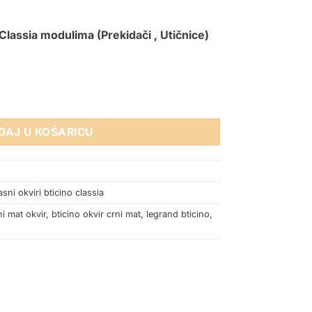
 Classia modulima (
Prekidači
,
Utičnice
)
 MAT 7M količina
DAJ U KOŠARICU
sni okviri bticino classia
ni mat okvir
,
bticino okvir crni mat
,
legrand bticino
,