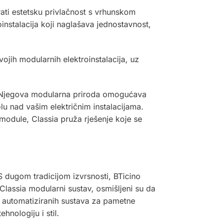
rati estetsku privlačnost s vrhunskom
instalacija koji naglašava jednostavnost,
vojih modularnih elektroinstalacija, uz
t. Njegova modularna priroda omogućava
olu nad vašim električnim instalacijama.
e module, Classia pruža rješenje koje se
 S dugom tradicijom izvrsnosti, BTicino
 Classia modularni sustav, osmišljeni su da
 automatiziranih sustava za pametne
nologiju i stil.