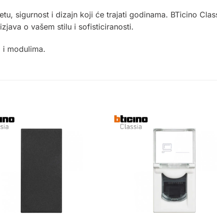
tu, sigurnost i dizajn koji će trajati godinama.
BTicino
Class
ava o vašem stilu i sofisticiranosti.
a
i
modulima
.