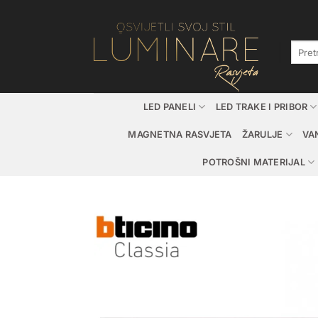
Skip
to
content
Pretraž
LED PANELI
LED TRAKE I PRIBOR
MAGNETNA RASVJETA
ŽARULJE
VA
POTROŠNI MATERIJAL