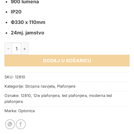
900 lumena
IP20
Ф330 x 110mm
24mj. jamstvo
LED plafonjera 12W PD12-A7 WHITE+CYAN količina
DODAJ U KOŠARICU
SKU:
12810
Kategorije:
Stropna rasvjeta
,
Plafonjere
Oznake:
12810
,
12w plafonjera
,
led plafonjera
,
moderna led
plafonjera
Marka:
Optonica