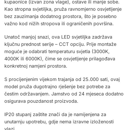
kupaonice (izvan zona vlage), ostave ili manje sobe.
Kao stropna svjetiljka, pruža ravnomjerno osvjetljenje
bez zauzimanja dodatnog prostora, što je posebno
važno kod nižih stropova ili ograničenih površina.
Unatoč manjoj snazi, ova LED svjetiljka zadržava
ključnu prednost serije – CCT opciju. Prije montaže
moguće je odabrati temperaturu svjetla (3000K,
4000K ili 6000K), čime se osvjetljenje prilagođava
konkretnoj namjeni prostora.
S procijenjenim vijekom trajanja od 25.000 sati, ovaj
model pruža dugotrajno rješenje bez potrebe za
čestim održavanjem. Jamstvo od 24 mjeseca dodatno
osigurava pouzdanost proizvoda.
IP20 stupanj zaštite znači da je namijenjena za
unutarnju upotrebu, gdje nema izravne izloženosti
vlazi.