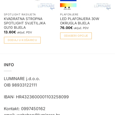
SPOTLIGHT RASVJETA
PLAFONJERE
KVADRATNA STROPNA
LED PLAFONJERA 30W
SPOTLIGHT SVJETILJKA
OKRUGLA BIJELA
GU10 BIJELA
76.00
€
uključ. PDV
13.60
€
uključ. PDV
ODABERI OPCIJE
DODAJ U KOŠARICU
Ovaj
proizvod
ima
više
varijanti.
INFO
Opcije
se
LUMINARE j.d.o.o.
mogu
OIB 98933122111
odabrati
na
stranici
IBAN: HR4323600001103258099
proizvoda
Kontakt: 0997450162
email: webshop@luminare.hr