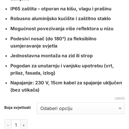
IP65 zaštita – otporan na kišu, vlagu i prašinu
Robusno aluminijsko kućište i zaštitno staklo
Mogućnost povezivanja više reflektora u nizu
Podesivi nosač (do 180°) za fleksibilno
usmjeravanje svjetla
Jednostavna montaža na zid ili strop
Pogodan za unutarnju i vanjsku upotrebu (vrt,
prilaz, fasada, izlog)
Napajanje: 230 V, 15cm kabel za spajanje uključen
(bez utikača)
OBRIŠI
Boja svjetlosti
LED REFLEKTOR SMD 100W CRNI IP65 količina