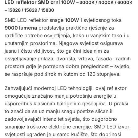
LED reflektor SMD crni 100W
– 3000K / 4000K / 6000K
– 15828 / 15829 / 15830
SMD
LED reflektor
snage
100W
i svjetlosnog toka
9000 lumena
predstavlja praktično rješenje za
različite potrebe osvjetljenja, kako u vanjskim tako i u
unutarnjim prostorima. Njegova svjetlost osigurava
jasnu i čistu vidljivost, što ga čini idealnim za
osvjetljavanje prilaza, dvorišta, vrtova, fasada i radnih
prostora gdje je potrebna dobra preglednost – svjetlo
se raspršuje pod širokim kutom od 120 stupnjeva.
Zahvaljujući modernoj LED tehnologiji, ovaj reflektor
omogućuje značajno manju potrošnju energije u
usporedbi s klasičnim halogenim rješenjima. U praksi
to znači da se uz manju snagu postiže sličan ili
zadovoljavajući intenzitet svjetla, što dugoročno
smanjuje troškove električne energije. SMD LED izvor
svjetlosti ugrađen je u samo kućište, što doprinosi