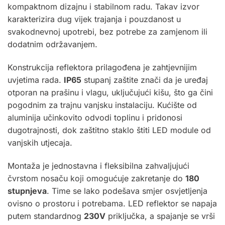
kompaktnom dizajnu i stabilnom radu. Takav izvor
karakterizira dug vijek trajanja i pouzdanost u
svakodnevnoj upotrebi, bez potrebe za zamjenom ili
dodatnim održavanjem.
Konstrukcija reflektora prilagođena je zahtjevnijim
uvjetima rada.
IP65
stupanj zaštite znači da je uređaj
otporan na prašinu i vlagu, uključujući kišu, što ga čini
pogodnim za trajnu vanjsku instalaciju. Kućište od
aluminija učinkovito odvodi toplinu i pridonosi
dugotrajnosti, dok zaštitno staklo štiti LED module od
vanjskih utjecaja.
Montaža je jednostavna i fleksibilna zahvaljujući
čvrstom nosaču koji omogućuje zakretanje do
180
stupnjeva
. Time se lako podešava smjer osvjetljenja
ovisno o prostoru i potrebama. LED reflektor se napaja
putem standardnog
230V
priključka, a spajanje se vrši