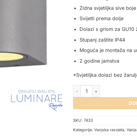
Zidna svjetiljka sive boje
Svijetli prema dolje
Dolazi s grlom za GU10 ž
Stupanj zaštite IP44
Moguća je montaža na un
2 godine jamstva
*Svjetiljka dolazi bez žarulj
VANJSKA ZIDNA SVJETILJKA G
DO
SKU:
7433
Kategorije:
Vanjska rasvjeta
,
Vanjs