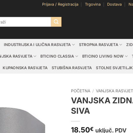
Prijava / Registracija
Trgovina
Dostava
Na
i:
INDUSTRIJSKA I ULIČNA RASVJETA
STROPNA RASVJETA
ZI
NJSKA RASVJETA
BTICINO CLASSIA
BTICINO LIVING NOW
KUPAONSKA RASVJETA
STUBIŠNA RASVJETA
STOLNE SVJETILJK
POČETNA
/
VANJSKA RASVJE
VANJSKA ZIDN
SIVA
18.50
€
uključ. PDV