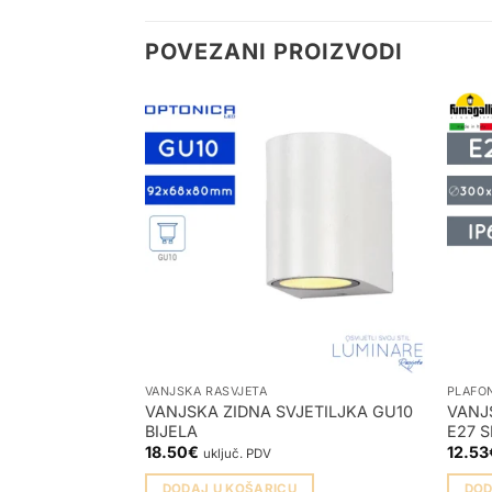
POVEZANI PROIZVODI
VANJSKA RASVJETA
PLAFO
VANJSKA ZIDNA SVJETILJKA GU10
VANJ
BIJELA
E27 S
18.50
€
12.53
uključ. PDV
DODAJ U KOŠARICU
DOD