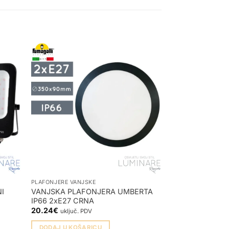
PLAFONJERE VANJSKE
PLAFONJERE VANJ
I
VANJSKA PLAFONJERA UMBERTA
LED PLAFONJE
IP66 2xE27 CRNA
IP65
20.24
€
26.00
€
uključ. PDV
uključ. P
DODAJ U KOŠARICU
ODABERI OPCIJ