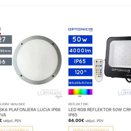
NJERE VANJSKE
REFLEKTORI
SKA PLAFONJERA LUCIA IP66
LED RGB REFLEKTOR 50W CRN
IVA
IP65
€
64.00
€
uključ. PDV
uključ. PDV
AJ U KOŠARICU
DODAJ U KOŠARICU