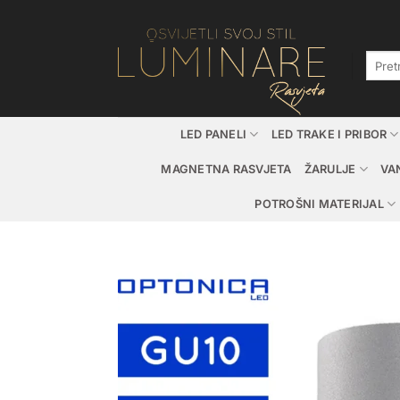
Skip
to
content
Pretraž
LED PANELI
LED TRAKE I PRIBOR
MAGNETNA RASVJETA
ŽARULJE
VA
POTROŠNI MATERIJAL