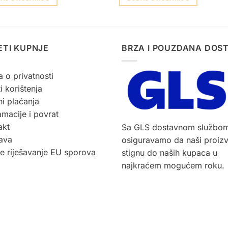
ETI KUPNJE
BRZA I POUZDANA DOS
a o privatnosti
i korištenja
i plaćanja
macije i povrat
akt
Sa GLS dostavnom službo
ava
osiguravamo da naši proiz
ne riješavanje EU sporova
stignu do naših kupaca u
najkraćem mogućem roku.