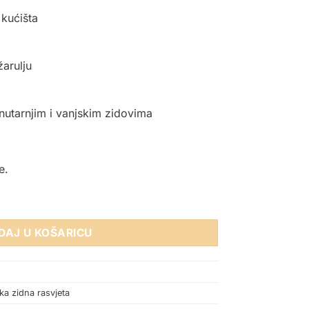
 kućišta
arulju
utarnjim i vanjskim zidovima
e.
U10 SIVA količina
DAJ U KOŠARICU
ka zidna rasvjeta