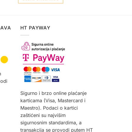
Ovaj
proizvod
ima
više
TAVA
HT PAYWAY
varijanti.
Opcije
se
mogu
odabrati
na
m
stranici
vodi
proizvoda
Sigurno i brzo online plaćanje
karticama (Visa, Mastercard i
Maestro). Podaci o kartici
zaštićeni su najvišim
sigurnosnim standardima, a
transakcija se provodi putem HT