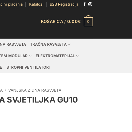
čini plaćanja
Katalozi
B2B Registracija
KOŠARICA /
0.00
€
0
DNA RASVJETA
TRAČNA RASVJETA
TEM MODULAR
ELEKTROMATERIJAL
E
STROPNI VENTILATORI
TA
/
VANJSKA ZIDNA RASVJETA
A SVJETILJKA GU10