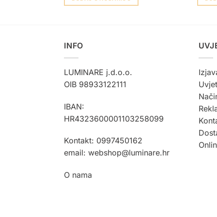
INFO
UVJ
LUMINARE j.d.o.o.
Izjav
OIB 98933122111
Uvjet
Način
IBAN:
Rekla
HR4323600001103258099
Kont
Dost
Kontakt: 0997450162
Onli
email: webshop@luminare.hr
O nama