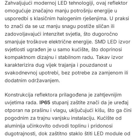
Zahvaljujući modernoj LED tehnologiji, ovaj reflektor
omogućuje značajno manju potrošnju energije u
usporedbi s klasičnim halogenim rješenjima. U praksi
to znači da se uz manju snagu postiže sličan ili
zadovoljavajući intenzitet svjetla, što dugoročno
smanjuje troškove električne energije. SMD LED izvor
svjetlosti ugrađen je u samo kućište, što doprinosi
kompaktnom dizajnu i stabilnom radu. Takav izvor
karakterizira dug vijek trajanja i pouzdanost u
svakodnevnoj upotrebi, bez potrebe za zamjenom ili
dodatnim održavanjem.
Konstrukcija reflektora prilagođena je zahtjevnijim
uvjetima rada.
IP65
stupanj zaštite znači da je uređaj
otporan na prašinu i vlagu, uključujući kišu, što ga čini
pogodnim za trajnu vanjsku instalaciju. Kućište od
aluminija učinkovito odvodi toplinu i pridonosi
dugotrajnosti, dok zaštitno staklo štiti LED module od