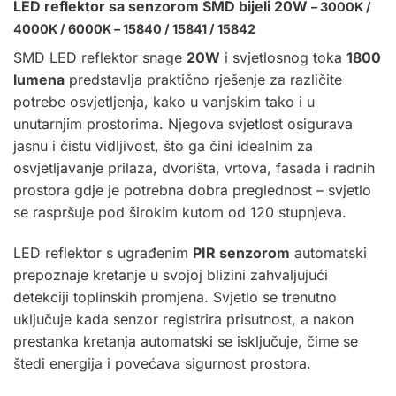
LED reflektor sa senzorom SMD bijeli 20W
– 3000K /
4000K / 6000K – 15840 / 15841 / 15842
SMD
LED reflektor
snage
20W
i svjetlosnog toka
1800
lumena
predstavlja praktično rješenje za različite
potrebe osvjetljenja, kako u vanjskim tako i u
unutarnjim prostorima. Njegova svjetlost osigurava
jasnu i čistu vidljivost, što ga čini idealnim za
osvjetljavanje prilaza, dvorišta, vrtova, fasada i radnih
prostora gdje je potrebna dobra preglednost – svjetlo
se raspršuje pod širokim kutom od 120 stupnjeva.
LED reflektor s ugrađenim
PIR senzorom
automatski
prepoznaje kretanje u svojoj blizini zahvaljujući
detekciji toplinskih promjena. Svjetlo se trenutno
uključuje kada senzor registrira prisutnost, a nakon
prestanka kretanja automatski se isključuje, čime se
štedi energija i povećava sigurnost prostora.