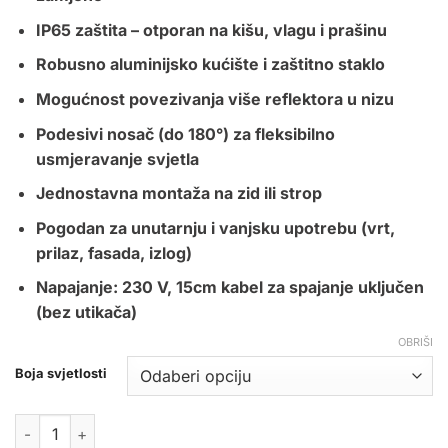
IP65 zaštita – otporan na kišu, vlagu i prašinu
Robusno aluminijsko kućište i zaštitno staklo
Mogućnost povezivanja više reflektora u nizu
Podesivi nosač (do 180°) za fleksibilno
usmjeravanje svjetla
Jednostavna montaža na zid ili strop
Pogodan za unutarnju i vanjsku upotrebu (vrt,
prilaz, fasada, izlog)
Napajanje: 230 V, 15cm kabel za spajanje uključen
(bez utikača)
OBRIŠI
Boja svjetlosti
LED REFLEKTOR SMD 20W BIJELI IP65 SENZOR količina