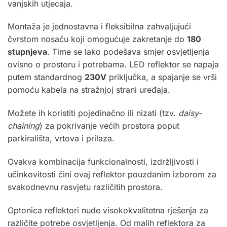
vanjskih utjecaja.
Montaža je jednostavna i fleksibilna zahvaljujući
čvrstom nosaču koji omogućuje zakretanje do
180
stupnjeva
. Time se lako podešava smjer osvjetljenja
ovisno o prostoru i potrebama. LED reflektor se napaja
putem standardnog
230V
priključka, a spajanje se vrši
pomoću kabela na stražnjoj strani uređaja.
Možete ih koristiti pojedinačno ili nizati (tzv.
daisy-
chaining
) za pokrivanje većih prostora poput
parkirališta, vrtova i prilaza.
Ovakva kombinacija funkcionalnosti, izdržljivosti i
učinkovitosti čini ovaj reflektor pouzdanim izborom za
svakodnevnu rasvjetu različitih prostora.
Optonica
reflektori nude visokokvalitetna rješenja za
različite potrebe osvjetljenja. Od malih reflektora za