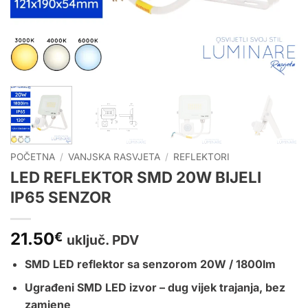
POČETNA
/
VANJSKA RASVJETA
/
REFLEKTORI
LED REFLEKTOR SMD 20W BIJELI
IP65 SENZOR
21.50
€
uključ. PDV
SMD LED reflektor sa senzorom 20W / 1800lm
Ugrađeni SMD LED izvor – dug vijek trajanja, bez
zamjene