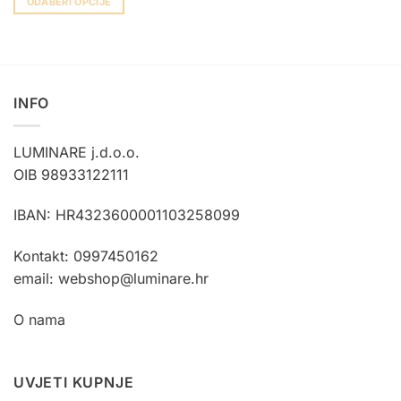
ODABERI OPCIJE
Ovaj
proizvod
ima
više
varijanti.
INFO
Opcije
se
LUMINARE j.d.o.o.
mogu
OIB 98933122111
odabrati
na
stranici
IBAN: HR4323600001103258099
proizvoda
Kontakt: 0997450162
email: webshop@luminare.hr
O nama
UVJETI KUPNJE