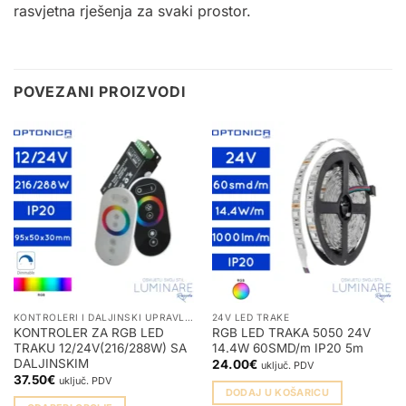
rasvjetna rješenja za svaki prostor.
POVEZANI PROIZVODI
KONTROLERI I DALJINSKI UPRAVLJAČI ZA LED TRAKE
24V LED TRAKE
KONTROLER ZA RGB LED
RGB LED TRAKA 5050 24V
TRAKU 12/24V(216/288W) SA
14.4W 60SMD/m IP20 5m
DALJINSKIM
24.00
€
uključ. PDV
37.50
€
uključ. PDV
DODAJ U KOŠARICU