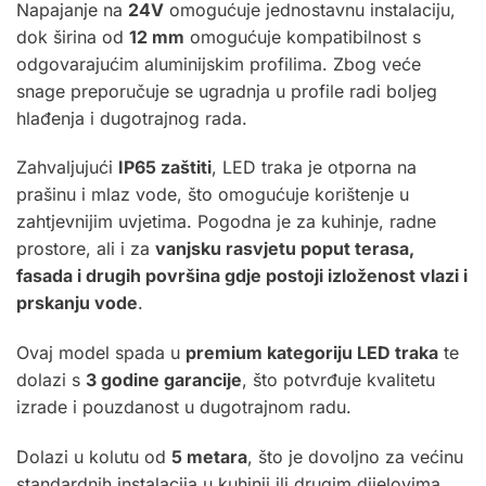
Napajanje na
24V
omogućuje jednostavnu instalaciju,
dok širina od
12 mm
omogućuje kompatibilnost s
odgovarajućim aluminijskim profilima. Zbog veće
snage preporučuje se ugradnja u profile radi boljeg
hlađenja i dugotrajnog rada.
Zahvaljujući
IP65 zaštiti
, LED traka je otporna na
prašinu i mlaz vode, što omogućuje korištenje u
zahtjevnijim uvjetima. Pogodna je za kuhinje, radne
prostore, ali i za
vanjsku rasvjetu poput terasa,
fasada i drugih površina gdje postoji izloženost vlazi i
prskanju vode
.
Ovaj model spada u
premium kategoriju LED traka
te
dolazi s
3 godine garancije
, što potvrđuje kvalitetu
izrade i pouzdanost u dugotrajnom radu.
Dolazi u kolutu od
5 metara
, što je dovoljno za većinu
standardnih instalacija u kuhinji ili drugim dijelovima