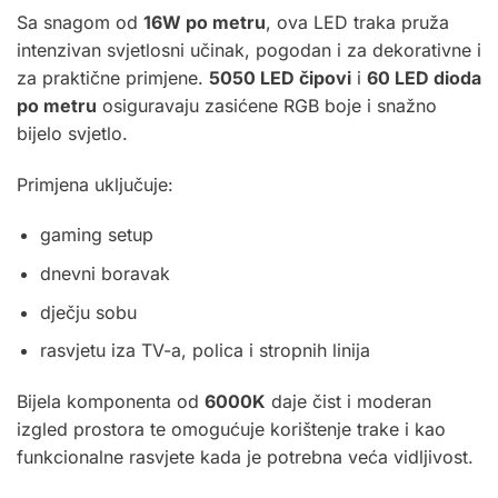
Sa snagom od
16W po metru
, ova LED traka pruža
intenzivan svjetlosni učinak, pogodan i za dekorativne i
za praktične primjene.
5050 LED čipovi
i
60 LED dioda
po metru
osiguravaju zasićene RGB boje i snažno
bijelo svjetlo.
Primjena uključuje:
gaming setup
dnevni boravak
dječju sobu
rasvjetu iza TV-a, polica i stropnih linija
Bijela komponenta od
6000K
daje čist i moderan
izgled prostora te omogućuje korištenje trake i kao
funkcionalne rasvjete kada je potrebna veća vidljivost.