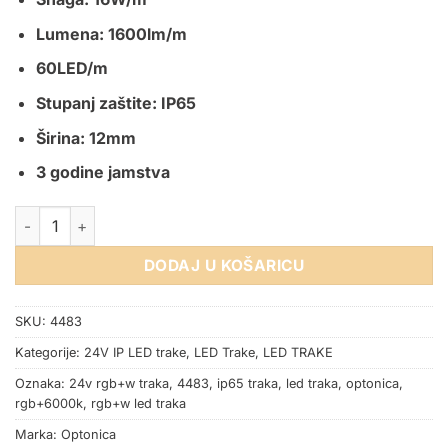
Lumena: 1600lm/m
60LED/m
Stupanj zaštite: IP65
Širina: 12mm
3 godine jamstva
LED TRAKA 5050 24V 16W RGB+6000K 60SMD/m IP65 5m PRE
DODAJ U KOŠARICU
SKU:
4483
Kategorije:
24V IP LED trake
,
LED Trake
,
LED TRAKE
Oznaka:
24v rgb+w traka
,
4483
,
ip65 traka
,
led traka
,
optonica
,
rgb+6000k
,
rgb+w led traka
Marka:
Optonica