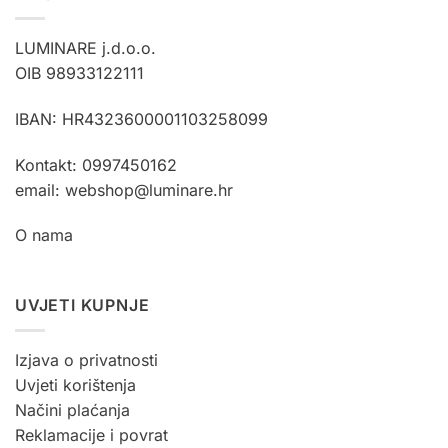
LUMINARE j.d.o.o.
OIB 98933122111
IBAN: HR4323600001103258099
Kontakt: 0997450162
email: webshop@luminare.hr
O nama
UVJETI KUPNJE
Izjava o privatnosti
Uvjeti korištenja
Načini plaćanja
Reklamacije i povrat