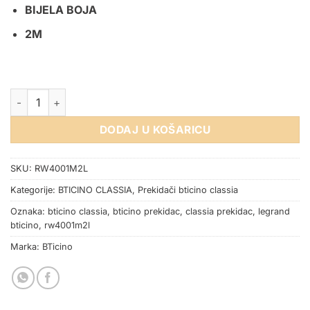
BIJELA BOJA
2M
PREKIDAČ OSVIJETLJEN BTICINO CLASSIA BIJELI 2M količina
DODAJ U KOŠARICU
SKU:
RW4001M2L
Kategorije:
BTICINO CLASSIA
,
Prekidači bticino classia
Oznaka:
bticino classia
,
bticino prekidac
,
classia prekidac
,
legrand
bticino
,
rw4001m2l
Marka:
BTicino