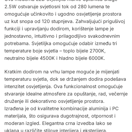
2.5W ostvaruje svjetlosni tok od 280 lumena te
omogućuje učinkovito i ugodno osvjetljenje prostora
uz kut snopa od 120 stupnjeva. Zahvaljujući prigušivoj
funkciji i upravljanju dodirom, korištenje lampe je
jednostavno, intuitivno i prilagodljivo svakodnevnim
potrebama. Svjetiljka omogućuje odabir između tri
temperature boje svjetla – toplo bijele 2700K,
neutralno bijele 4500K i hladno bijele 6000K.
Kratkim dodirom na vrhu lampe moguće je mijenjati
temperaturu svjetla, dok se držanjem dodira podešava
intenzitet osvjetljenja. Ova funkcionalnost omogućuje
stvaranje idealne atmosfere za opuštanje, rad, večernje
druženje ili dekorativno osvjetljenje prostora.
Izrađena je od kvalitetne kombinacije aluminija i PC
materijala, što osigurava dugotrajnost, otpornost i
moderan izgled. Elegantna crna izvedba lako se
uklapa u različite stilove interijera i eksterijera.