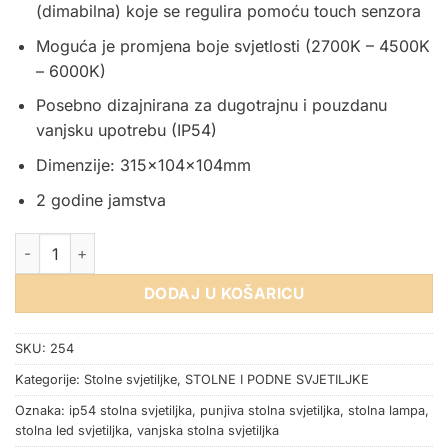
(dimabilna) koje se regulira pomoću touch senzora
Moguća je promjena boje svjetlosti (2700K – 4500K
– 6000K)
Posebno dizajnirana za dugotrajnu i pouzdanu
vanjsku upotrebu (IP54)
Dimenzije: 315x104x104mm
2 godine jamstva
STOLNA LED SVJETILJKA PUNJIVA CRNA IP54 količina
DODAJ U KOŠARICU
SKU:
254
Kategorije:
Stolne svjetiljke
,
STOLNE I PODNE SVJETILJKE
Oznaka:
ip54 stolna svjetiljka
,
punjiva stolna svjetiljka
,
stolna lampa
,
stolna led svjetiljka
,
vanjska stolna svjetiljka