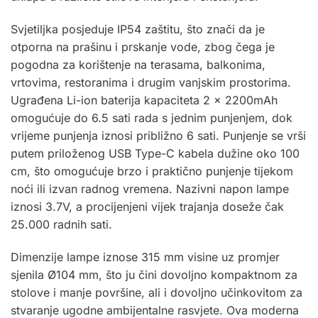
Svjetiljka posjeduje IP54 zaštitu, što znači da je
otporna na prašinu i prskanje vode, zbog čega je
pogodna za korištenje na terasama, balkonima,
vrtovima, restoranima i drugim vanjskim prostorima.
Ugrađena Li-ion baterija kapaciteta 2 x 2200mAh
omogućuje do 6.5 sati rada s jednim punjenjem, dok
vrijeme punjenja iznosi približno 6 sati. Punjenje se vrši
putem priloženog USB Type-C kabela dužine oko 100
cm, što omogućuje brzo i praktično punjenje tijekom
noći ili izvan radnog vremena. Nazivni napon lampe
iznosi 3.7V, a procijenjeni vijek trajanja doseže čak
25.000 radnih sati.
Dimenzije lampe iznose 315 mm visine uz promjer
sjenila Ø104 mm, što ju čini dovoljno kompaktnom za
stolove i manje površine, ali i dovoljno učinkovitom za
stvaranje ugodne ambijentalne rasvjete. Ova moderna