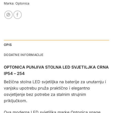
Marka:
Optonica
OPIS
DODATNE INFORMACIJE
OPTONICA PUNJIVA STOLNA LED SVJETILJKA CRNA
IP54 – 254
Bežična
stolna LED
svjetiljka na baterije za unutarnju i
vanjsku upotrebu pruža praktično i elegantno
osvjetljenje bez potrebe za stalnim strujnim
priključkom.
Ova moderna LED svjetiljka marke Optonica snage