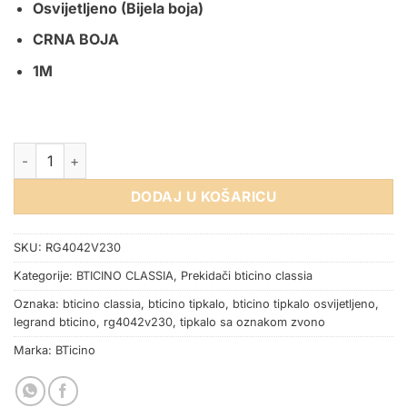
Osvijetljeno (Bijela boja)
CRNA BOJA
1M
TIPKALO SIMBOL ZVONO OSVIJETLJENO BTICINO CLASSIA CR
DODAJ U KOŠARICU
SKU:
RG4042V230
Kategorije:
BTICINO CLASSIA
,
Prekidači bticino classia
Oznaka:
bticino classia
,
bticino tipkalo
,
bticino tipkalo osvijetljeno
,
legrand bticino
,
rg4042v230
,
tipkalo sa oznakom zvono
Marka:
BTicino