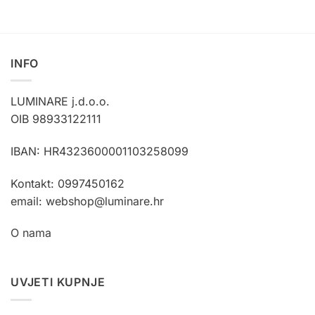
INFO
LUMINARE j.d.o.o.
OIB 98933122111
IBAN: HR4323600001103258099
Kontakt: 0997450162
email: webshop@luminare.hr
O nama
UVJETI KUPNJE