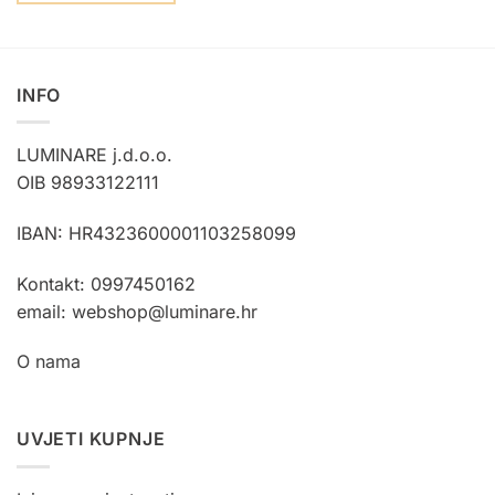
INFO
LUMINARE j.d.o.o.
OIB 98933122111
IBAN: HR4323600001103258099
Kontakt: 0997450162
email: webshop@luminare.hr
O nama
UVJETI KUPNJE