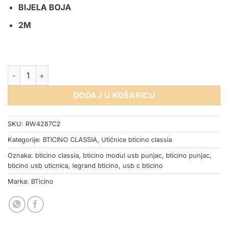
BIJELA BOJA
2M
USB UTIČNICA 3A TIP A+C BTICINO CLASSIA BIJELA 2M količ
DODAJ U KOŠARICU
SKU:
RW4287C2
Kategorije:
BTICINO CLASSIA
,
Utičnice bticino classia
Oznaka:
bticino classia
,
bticino modul usb punjac
,
bticino punjac
,
bticino usb uticnica
,
legrand bticino
,
usb c bticino
Marka:
BTicino