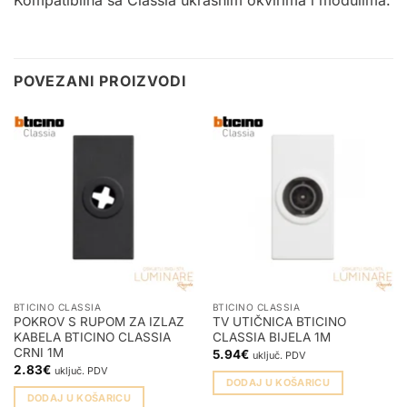
Kompatibilna sa Classia ukrasnim okvirima i
modulima
.
POVEZANI PROIZVODI
BTICINO CLASSIA
BTICINO CLASSIA
POKROV S RUPOM ZA IZLAZ
TV UTIČNICA BTICINO
KABELA BTICINO CLASSIA
CLASSIA BIJELA 1M
CRNI 1M
5.94
€
uključ. PDV
2.83
€
uključ. PDV
DODAJ U KOŠARICU
DODAJ U KOŠARICU