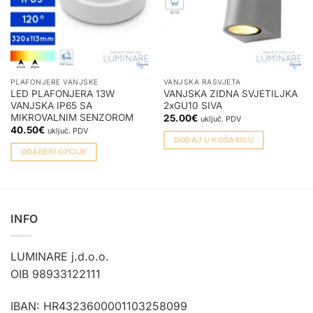
PLAFONJERE VANJSKE
VANJSKA RASVJETA
LED PLAFONJERA 13W
VANJSKA ZIDNA SVJETILJKA
VANJSKA IP65 SA
2xGU10 SIVA
MIKROVALNIM SENZOROM
25.00
€
uključ. PDV
40.50
€
uključ. PDV
DODAJ U KOŠARICU
ODABERI OPCIJE
Ovaj
proizvod
ima
više
INFO
varijanti.
Opcije
LUMINARE j.d.o.o.
se
mogu
OIB 98933122111
odabrati
na
IBAN: HR4323600001103258099