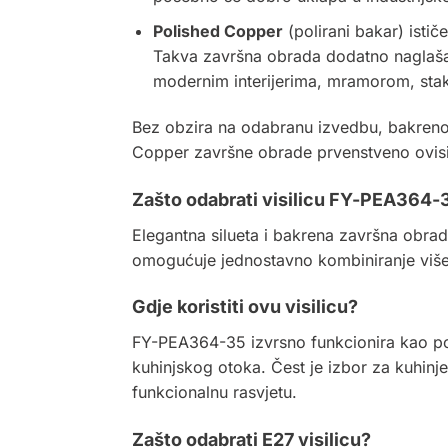
Polished Copper
(polirani bakar) ističe
Takva završna obrada dodatno naglašava 
modernim interijerima, mramorom, sta
Bez obzira na odabranu izvedbu, bakreno s
Copper završne obrade prvenstveno ovisi o 
Zašto odabrati visilicu FY-PEA364-
Elegantna silueta i bakrena završna obrad
omogućuje jednostavno kombiniranje više v
Gdje koristiti ovu visilicu?
FY-PEA364-35 izvrsno funkcionira kao pojed
kuhinjskog otoka. Čest je izbor za kuhinje,
funkcionalnu rasvjetu.
Zašto odabrati E27 visilicu?