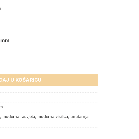
m
5 mm
27 ANTIQUE COPPER količina
DAJ U KOŠARICU
ta
,
moderna rasvjeta
,
moderna visilica
,
unutarnja