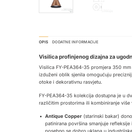
OPIS
DODATNE INFORMACIJE
Visilica profinjenog dizajna za ugo
Visilica
FY-PEA364-35 promjera 350 mm i v
izduženi oblik sjenila omogućuju precizni
otoke i dekorativnu rasvjetu.
FY-PEA364-35 kolekcija dostupna je u dv
različitim prostorima ili kombiniranje više 
Antique Copper
(starinski bakar) donos
patinirana površina smanjuje refleksije
posebno se dobro uklapa u industrijske, 