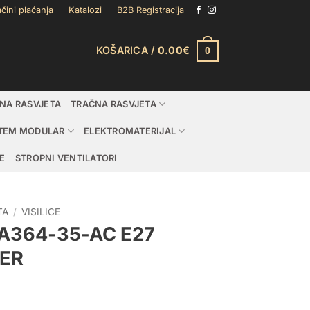
čini plaćanja
Katalozi
B2B Registracija
KOŠARICA /
0.00
€
0
DNA RASVJETA
TRAČNA RASVJETA
TEM MODULAR
ELEKTROMATERIJAL
E
STROPNI VENTILATORI
TA
/
VISILICE
EA364-35-AC E27
ER