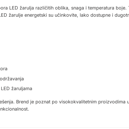
ora LED žarulja različitih oblika, snaga i temperatura boje
 LED žarulje energetski su učinkovite, lako dostupne i dugotra
tora
 održavanja
t LED žaruljama
ješenja. Brend je poznat po visokokvalitetnim proizvodima u
funkcionalnost
.