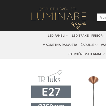
Skip
to
content
Pretraž
LED PANELI
LED TRAKE I PRIBOR
MAGNETNA RASVJETA
ŽARULJE
VA
POTROŠNI MATERIJAL