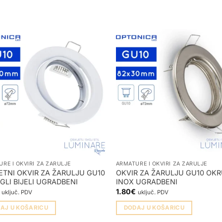
RE I OKVIRI ZA ŽARULJE
ARMATURE I OKVIRI ZA ŽARULJE
ETNI OKVIR ZA ŽARULJU GU10
OKVIR ZA ŽARULJU GU10 OKR
GLI BIJELI UGRADBENI
INOX UGRADBENI
1.80
€
uključ. PDV
uključ. PDV
AJ U KOŠARICU
DODAJ U KOŠARICU