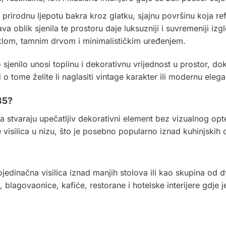
 prirodnu ljepotu bakra kroz glatku, sjajnu površinu koja refl
oblik sjenila te prostoru daje luksuzniji i suvremeniji izgl
klom, tamnim drvom i minimalističkim uređenjem.
jenilo unosi toplinu i dekorativnu vrijednost u prostor, d
tome želite li naglasiti vintage karakter ili modernu elega
35?
a stvaraju upečatljiv dekorativni element bez vizualnog opt
isilica u nizu, što je posebno popularno iznad kuhinjskih o
inačna visilica iznad manjih stolova ili kao skupina od dvij
 blagovaonice, kafiće, restorane i hotelske interijere gdje j