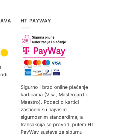
proizvod
ima
više
TAVA
HT PAYWAY
varijanti.
Opcije
se
mogu
odabrati
na
m
stranici
vodi
proizvoda
Sigurno i brzo online plaćanje
karticama (Visa, Mastercard i
Maestro). Podaci o kartici
zaštićeni su najvišim
sigurnosnim standardima, a
transakcija se provodi putem HT
PayWay sustava za sigurnu