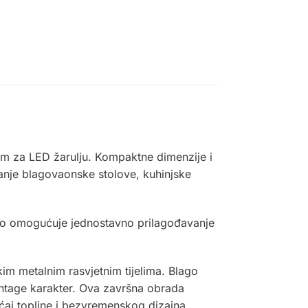
m za LED žarulju. Kompaktne dimenzije i
manje blagovaonske stolove, kuhinjske
to omogućuje jednostavno prilagođavanje
tskim metalnim rasvjetnim tijelima. Blago
 vintage karakter. Ova završna obrada
jećaj topline i bezvremenskog dizajna.