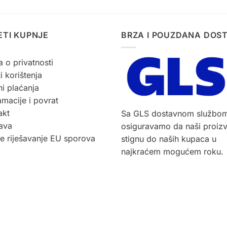
ETI KUPNJE
BRZA I POUZDANA DOS
a o privatnosti
i korištenja
i plaćanja
macije i povrat
akt
Sa GLS dostavnom službo
ava
osiguravamo da naši proiz
ne riješavanje EU sporova
stignu do naših kupaca u
najkraćem mogućem roku.