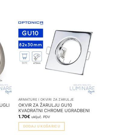
ARMATURE I OKVIRI ZA ŽARULJE
PLAFONJERE
UGLI
OKVIR ZA ŽARULJU GU10
LED PLAFONJE
KVADRATNI CHROME UGRADBENI
BIJELA
1.70
€
52.50
€
uključ. PDV
uključ. P
DODAJ U KOŠARICU
ODABERI OPCIJ
Ovaj