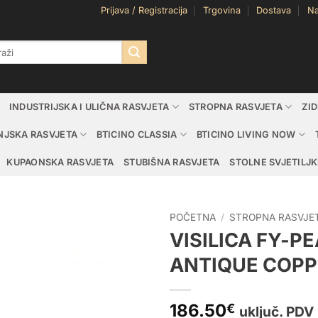
Prijava / Registracija
Trgovina
Dostava
Na
i:
INDUSTRIJSKA I ULIČNA RASVJETA
STROPNA RASVJETA
ZI
NJSKA RASVJETA
BTICINO CLASSIA
BTICINO LIVING NOW
KUPAONSKA RASVJETA
STUBIŠNA RASVJETA
STOLNE SVJETILJK
POČETNA
/
STROPNA RASVJE
VISILICA FY-P
ANTIQUE COPP
186.50
€
uključ. PDV