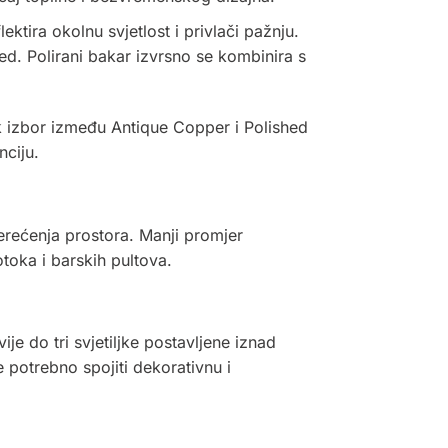
ektira okolnu svjetlost i privlači pažnju.
ed. Polirani bakar izvrsno se kombinira s
ok izbor između Antique Copper i Polished
nciju.
erećenja prostora. Manji promjer
toka i barskih pultova.
e do tri svjetiljke postavljene iznad
e potrebno spojiti dekorativnu i