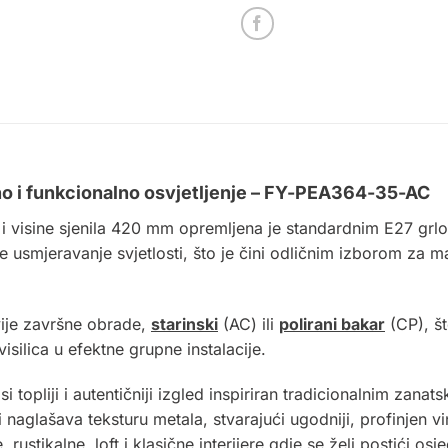
dno i funkcionalno osvjetljenje – FY-PEA364-35-AC
isine sjenila 420 mm opremljena je standardnim E27 grlo
je usmjeravanje svjetlosti, što je čini odličnim izborom za 
ije završne obrade,
starinski
(AC) ili
polirani bakar
(CP), š
visilica u efektne grupne instalacije.
i topliji i autentičniji izgled inspiriran tradicionalnim zana
 i naglašava teksturu metala, stvarajući ugodniji, profinjen
rustikalne, loft i klasične interijere gdje se želi postići os