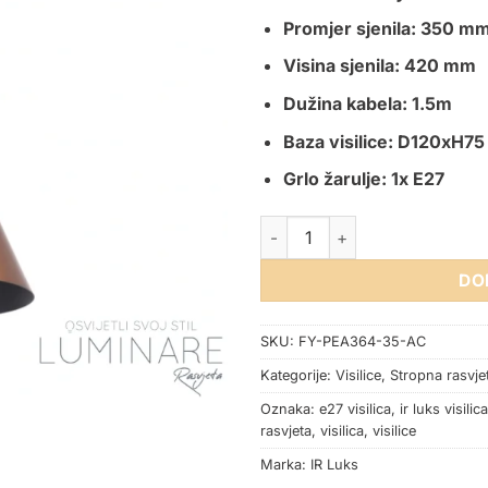
Promjer sjenila: 350 m
Visina sjenila: 420 mm
Dužina kabela: 1.5m
Baza visilice: D120xH7
Grlo žarulje: 1x E27
VISILICA FY-PEA364-35-AC E
DO
SKU:
FY-PEA364-35-AC
Kategorije:
Visilice
,
Stropna rasvje
Oznaka:
e27 visilica
,
ir luks visilica
rasvjeta
,
visilica
,
visilice
Marka:
IR Luks