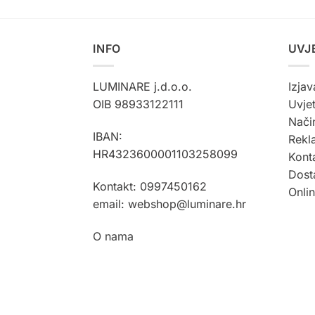
INFO
UVJ
LUMINARE j.d.o.o.
Izjav
OIB 98933122111
Uvjet
Način
IBAN:
Rekla
HR4323600001103258099
Kont
Dost
Kontakt: 0997450162
Onli
email: webshop@luminare.hr
O nama