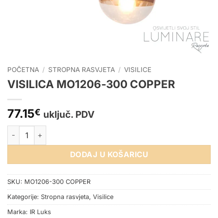
POČETNA
/
STROPNA RASVJETA
/
VISILICE
VISILICA MO1206-300 COPPER
77.15
€
uključ. PDV
VISILICA MO1206-300 COPPER količina
DODAJ U KOŠARICU
SKU:
MO1206-300 COPPER
Kategorije:
Stropna rasvjeta
,
Visilice
Marka:
IR Luks