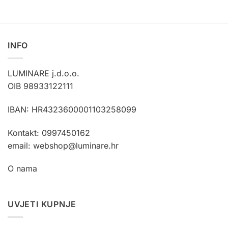
proizvod
ima
više
varijanti.
INFO
Opcije
se
LUMINARE j.d.o.o.
mogu
OIB 98933122111
odabrati
na
stranici
IBAN: HR4323600001103258099
proizvoda
Kontakt: 0997450162
email: webshop@luminare.hr
O nama
UVJETI KUPNJE