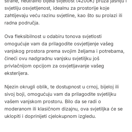
strane, neutralno bijela svjetlost (4200K) pruža jasniju i
svjetliju osvjetljenost, idealnu za prostorije koje
zahtijevaju veću razinu svjetline, kao što su prolazi ili
radna područja.
Ova fleksibilnost u odabiru tonova svjetlosti
omogućuje vam da prilagodite osvjetljenje vašeg
vanjskog prostora prema svojim željama i potrebama,
čineći ovu nadgradnu vanjsku svjetiljku još
privlačnijom opcijom za osvjetljavanje vašeg
eksterijera.
Njezin okrugli oblik, te dostupnost u
crnoj
,
bijeloj
ili
sivoj
boji, omogućuju vam da prilagodite svjetiljku
vašem vanjskom prostoru. Bilo da se radi o
moderanom ili klasičnom dizajnu, ova svjetiljka će se
uklopiti i doprinijeti cjelokupnom izgledu.