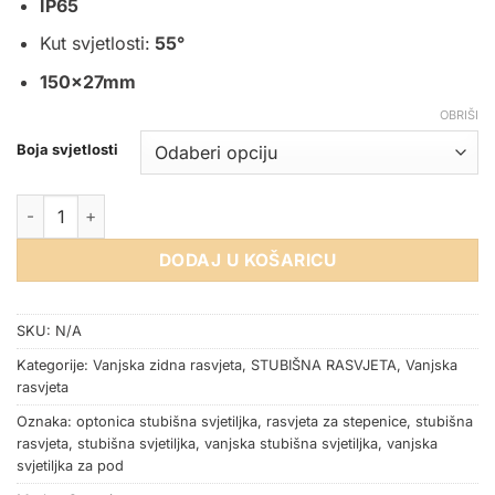
IP65
Kut svjetlosti:
55°
150x27mm
OBRIŠI
Boja svjetlosti
ZIDNA NADGRADNA SVJETILJKA 2W IP65 OKRUGLA CRNA kol
DODAJ U KOŠARICU
SKU:
N/A
Kategorije:
Vanjska zidna rasvjeta
,
STUBIŠNA RASVJETA
,
Vanjska
rasvjeta
Oznaka:
optonica stubišna svjetiljka
,
rasvjeta za stepenice
,
stubišna
rasvjeta
,
stubišna svjetiljka
,
vanjska stubišna svjetiljka
,
vanjska
svjetiljka za pod