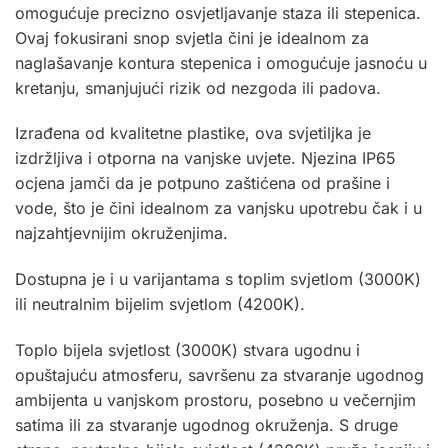
omogućuje precizno osvjetljavanje staza ili stepenica.
Ovaj fokusirani snop svjetla čini je idealnom za
naglašavanje kontura stepenica i omogućuje jasnoću u
kretanju, smanjujući rizik od nezgoda ili padova.
Izrađena od kvalitetne plastike, ova svjetiljka je
izdržljiva i otporna na vanjske uvjete. Njezina IP65
ocjena jamči da je potpuno zaštićena od prašine i
vode, što je čini idealnom za vanjsku upotrebu čak i u
najzahtjevnijim okruženjima.
Dostupna je i u varijantama s toplim svjetlom (3000K)
ili neutralnim bijelim svjetlom (4200K).
Toplo bijela svjetlost (3000K) stvara ugodnu i
opuštajuću atmosferu, savršenu za stvaranje ugodnog
ambijenta u vanjskom prostoru, posebno u večernjim
satima ili za stvaranje ugodnog okruženja. S druge