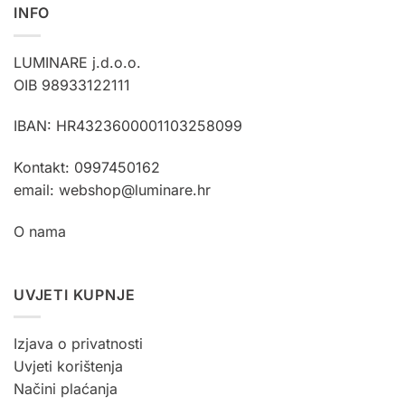
INFO
LUMINARE j.d.o.o.
OIB 98933122111
IBAN: HR4323600001103258099
Kontakt: 0997450162
email: webshop@luminare.hr
O nama
UVJETI KUPNJE
Izjava o privatnosti
Uvjeti korištenja
Načini plaćanja