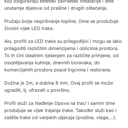
koji osiguravaju estetski završetak instalacije i štite
unutarnje dijelove od prašine i drugih oštećenja.
Pružaju bolje raspršivanje topline, čime se produžuje
životni vijek
LED traka
.
Alu. profili za LED trake su prilagodljivi i mogu se lako
prilagoditi različitim dimenzijama i oblicima prostora.
To ih čini idealnim rješenjem za različite primjene, od
osvjetljavanja kuhinja, dnevnih boravaka, do
komercijalnih prostora poput trgovina i restorana.
Dužina je 2m, a dubina 8 mm. Ovaj profil se može
ugraditi, tj. ufrezati u površinu.
Profil služi za hlađenje čipova na traci i samim time
produljuje se vijek trajanja trake. Također služi kao i
zaštita trake od vanjskih utjecaja (prašine, vlage,…).