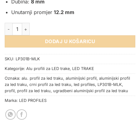
Dubina:
8 mm
Unutarnji promjer
12.2 mm
ALU. PROFIL ZA LED TRAKU UGRADBENI CRNI 2m 17.1x8mm ko
DODAJ U KOŠARICU
SKU:
LP301B-MLK
Kategorije:
Alu profili za LED trake
,
LED TRAKE
Oznaka:
alu. profil za led traku
,
aluminijski profil
,
aluminijski profil
za led traku
,
crni profil za led traku
,
led profiles
,
LP301B-MLK
,
profil
,
profil za led traku
,
ugradbeni aluminijski profil za led traku
Marka:
LED PROFILES