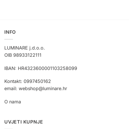
Ovaj
proizvod
ima
više
varijanti.
INFO
Opcije
se
mogu
LUMINARE j.d.o.o.
odabrati
OIB 98933122111
na
stranici
IBAN: HR4323600001103258099
proizvoda
Kontakt: 0997450162
email: webshop@luminare.hr
O nama
UVJETI KUPNJE