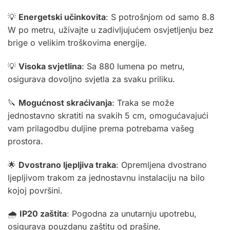
💡
Energetski učinkovita
: S potrošnjom od samo 8.8
W po metru, uživajte u zadivljujućem osvjetljenju bez
brige o velikim troškovima energije.
💡
Visoka svjetlina
: Sa 880 lumena po metru,
osigurava dovoljno svjetla za svaku priliku.
🔪
Mogućnost skraćivanja
: Traka se može
jednostavno skratiti na svakih 5 cm, omogućavajući
vam prilagodbu duljine prema potrebama vašeg
prostora.
🌟
Dvostrano ljepljiva traka
: Opremljena dvostrano
ljepljivom trakom za jednostavnu instalaciju na bilo
kojoj površini.
🌧️
IP20 zaštita
: Pogodna za unutarnju upotrebu,
osigurava pouzdanu zaštitu od prašine.