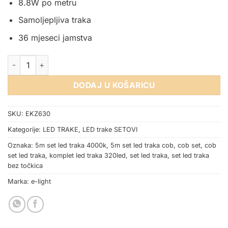
8.8W po metru
Samoljepljiva traka
36 mjeseci jamstva
SET LED TRAKA COB 320SMD/m IP20 4000K 5metara količina
DODAJ U KOŠARICU
SKU:
EKZ630
Kategorije:
LED TRAKE
,
LED trake SETOVI
Oznaka:
5m set led traka 4000k
,
5m set led traka cob
,
cob set
,
cob
set led traka
,
komplet led traka 320led
,
set led traka
,
set led traka
bez točkica
Marka:
e-light