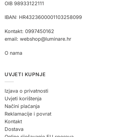
OIB 98933122111
na
na
stranici
stranici
IBAN: HR4323600001103258099
proizvoda
proizvoda
Kontakt: 0997450162
email: webshop@luminare.hr
O nama
UVJETI KUPNJE
Izjava o privatnosti
Uvjeti korištenja
Načini plaćanja
Reklamacije i povrat
Kontakt
Dostava
Online riješavanje EU sporova