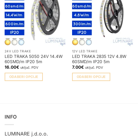
24V LED TRAKE
12V LED TRAKE
LED TRAKA 5050 24V 14.4W
LED TRAKA 2835 12V 4.8W
60SMD/m IP20 5m
60SMD/m IP20 5m
16.00
€
7.00
€
uključ. PDV
uključ. PDV
ODABERI OPCIJE
ODABERI OPCIJE
Ovaj
Ovaj
proizvod
proizvod
ima
ima
više
više
varijanti.
varijanti.
INFO
Opcije
Opcije
se
se
mogu
mogu
LUMINARE j.d.o.o.
odabrati
odabrati